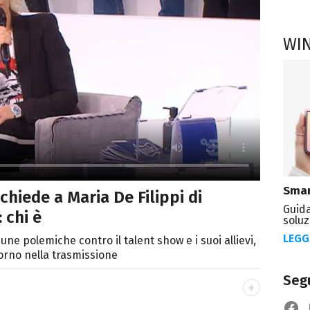
WI
Smar
chiede a Maria De Filippi di
Guida
 chi è
soluz
LEGG
une polemiche contro il talent show e i suoi allievi,
torno nella trasmissione
Segu