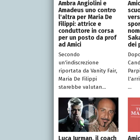
Ambra Angiolini e
Amic
Amadeus uno contro
scuo
l'altra per Maria De
vers
Filippi: attrice e
spor
conduttore in corsa
nome
per un posto da prof
Saka
ad Amici
dei 
Secondo
Dopo
un'indiscrezione
Cand
riportata da Vanity Fair,
Parpi
Maria De Filippi
l'arr
starebbe valutan...
...
Luca Jurman, il coach
Amic