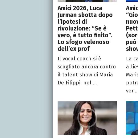
Amici 2026, Luca
Amic
Jurman sbotta dopo
“Gio
l’ipotesi di
nuo
rivoluzione: “Se è
Pett
vero, è tutto finito”.
(sor
Lo sfogo velenoso
può 
dell’ex prof
sho
Il vocal coach si è
La c
scagliato ancora contro
allie
il talent show di Maria
Maria
De Filippi: nel ...
potr
ven..