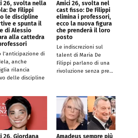
i 26, svolta nella
Amici 26, svolta nel
la: De Filippi
cast fisso: De Filippi
o le discipline
elimina i professori,
tive e spunta il
ecco la nuova figura
 di Alessio
che prenderà il loro
ra alla cattedra
posto
professori
Le indiscrezioni sul
 l'anticipazione di
talent di Maria De
ela, anche
Filippi parlano di una
glia rilancia
rivoluzione senza pre...
ivo delle discipline
i 26, Giordana
Amadeus sempre più