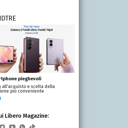
NDTRE
tphone pieghevoli
 all'acquisto e scelta della
ione più conveniente
I
i Libero Magazine: