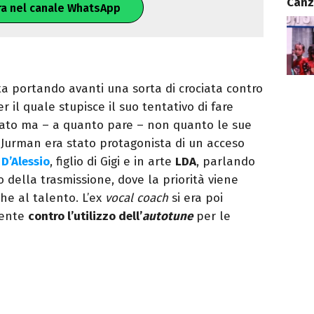
Canz
ra nel canale WhatsApp
ta portando avanti una sorta di crociata contro
il quale stupisce il suo tentativo di fare
rato ma – a quanto pare – non quanto le sue
 Jurman era stato protagonista di un acceso
D’Alessio
, figlio di Gigi e in arte
LDA
, parlando
o della trasmissione, dove la priorità viene
e al talento. L’ex
vocal coach
si era poi
mente
contro l’utilizzo dell’
autotune
per le