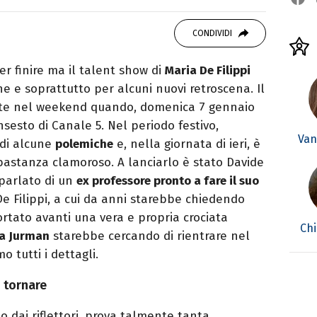
 di viaggi e passione per i cartoni (della pizza
CONDIVIDI
er finire ma il talent show di
Maria De Filippi
he e soprattutto per alcuni nuovi retroscena. Il
nte nel weekend quando, domenica 7 gennaio
insesto di Canale 5. Nel periodo festivo,
Van
 di alcune
polemiche
e, nella giornata di ieri, è
astanza clamoroso. A lanciarlo è stato Davide
parlato di un
ex professore pronto a fare il suo
De Filippi, a cui da anni starebbe chiedendo
tato avanti una vera e propria crociata
Chi
a Jurman
starebbe cercando di rientrare nel
o tutti i dettagli.
i tornare
to dai riflettori, prova talmente tanta