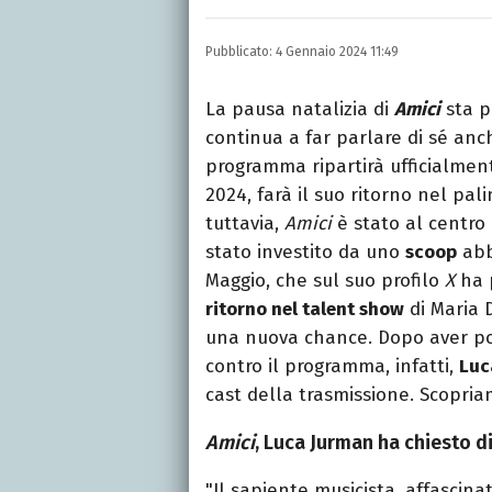
Laurea in Lettere, smania
e della Pixar).
Pubblicato:
4 Gennaio 2024 11:49
La pausa natalizia di
Amici
sta p
continua a far parlare di sé anc
programma ripartirà ufficialme
2024, farà il suo ritorno nel pal
tuttavia,
Amici
è stato al centro
stato investito da uno
scoop
abb
Maggio, che sul suo profilo
X
ha 
ritorno nel talent show
di Maria 
una nuova chance. Dopo aver por
contro il programma, infatti,
Luc
cast della trasmissione. Scopriam
Amici
, Luca Jurman ha chiesto d
"Il sapiente musicista, affascina