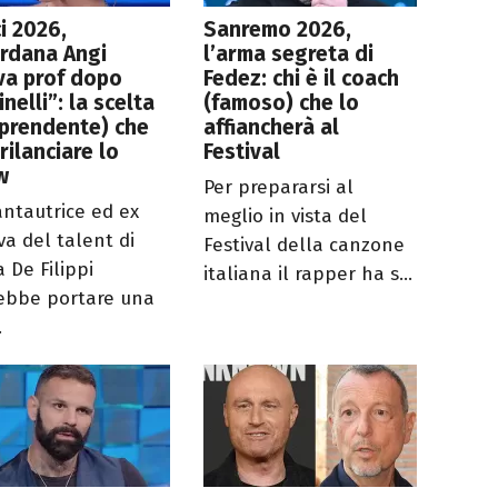
i 2026,
Sanremo 2026,
rdana Angi
l’arma segreta di
va prof dopo
Fedez: chi è il coach
inelli”: la scelta
(famoso) che lo
prendente) che
affiancherà al
rilanciare lo
Festival
w
Per prepararsi al
antautrice ed ex
meglio in vista del
va del talent di
Festival della canzone
 De Filippi
italiana il rapper ha s...
ebbe portare una
.