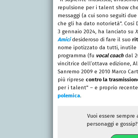
repulsione per i talent show che 
messaggi (a cui sono seguiti due
che gli ha dato notorietà". Così 
3 gennaio 2024, ha lanciato su
X
Amici
desideroso di fare il suo
ri
nome ipotizzato da tutti, inutile 
programma (fu
vocal coach
dal 20
vincitrice dell’ottava edizione, A
Sanremo 2009 e 2010 Marco Carta
più riprese
contro la trasmission
per i talent" – e proprio recen
polemica
.
Vuoi essere sempre a
personaggi e gossip? 