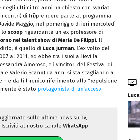
negli ultimi tre anni ha chiesto con svariati
 incontri) di (ri)prendere parte al programma
Davide Maggio, nel pomeriggio di ieri mercoledì
lo
scoop
riguardante un ex professore di
torno nel talent show di Maria De Filippi
. Il
dirlo, è quello di
Luca Jurman
. L’ex volto del
07 al 2011, ed ebbe tra i suoi allievi la
lessandra Amoroso, e i vincitori del Festival di
 e Valerio Scanu) da anni si sta scagliando a
e
– e da lì l’ironico riferimento alla "repulsione
temente è stato
protagonista di un’accesa
Luca
ggiornato sulle ultime news su TV,
Iscriviti al nostro canale
WhatsApp