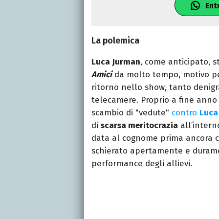
Ent
La polemica
Luca Jurman
, come anticipato, s
Amici
da molto tempo, motivo per 
ritorno nello show, tanto denig
telecamere. Proprio a fine anno
scambio di "vedute"
contro
Luca 
di
scarsa meritocrazia
all’intern
data al cognome prima ancora ch
schierato apertamente e dura
performance degli allievi.