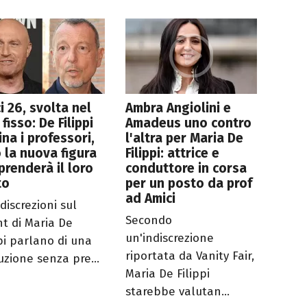
i 26, svolta nel
Ambra Angiolini e
 fisso: De Filippi
Amadeus uno contro
ina i professori,
l'altra per Maria De
 la nuova figura
Filippi: attrice e
prenderà il loro
conduttore in corsa
to
per un posto da prof
ad Amici
discrezioni sul
Secondo
nt di Maria De
un'indiscrezione
ppi parlano di una
riportata da Vanity Fair,
uzione senza pre...
Maria De Filippi
starebbe valutan...