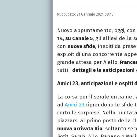
Autore, giornalista, cant
appassionato di cinema,
Pubblicato:
21 Gennaio 2024 08:45
gatti.
Nuovo appuntamento, oggi, con 
14, su Canale 5
, gli allievi della 
con
nuove sfide
, inediti da pres
exploit di una concorrente appena
grande attesa per Aiello,
Frances
tutti i
dettagli e le anticipazioni
Amici 23, anticipazioni e ospiti 
La corsa per il serale entra nel
ad
Amici 23
riprendono le sfide t
certo le sorprese. Nella puntata
piazzarsi al primo posto della cl
nuova arrivata Kia
: soltanto se
Petit, Sarah, Alle, Bahane e Mali