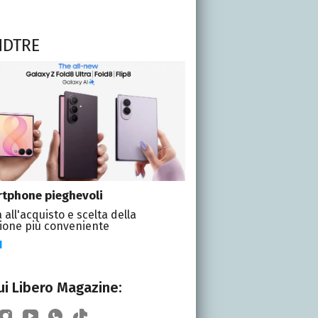
NDTRE
tphone pieghevoli
 all'acquisto e scelta della
ione più conveniente
I
i Libero Magazine: