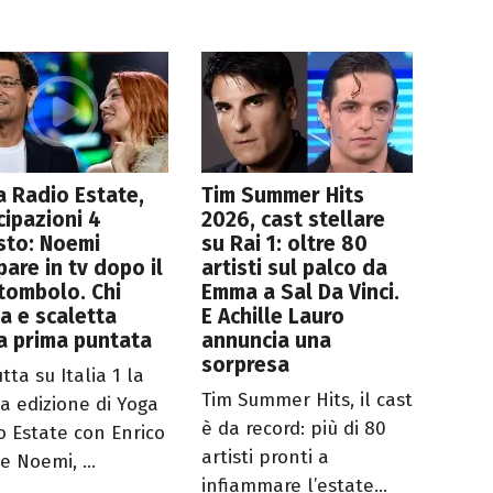
 Radio Estate,
Tim Summer Hits
cipazioni 4
2026, cast stellare
sto: Noemi
su Rai 1: oltre 80
pare in tv dopo il
artisti sul palco da
tombolo. Chi
Emma a Sal Da Vinci.
a e scaletta
E Achille Lauro
a prima puntata
annuncia una
sorpresa
ta su Italia 1 la
Tim Summer Hits, il cast
a edizione di Yoga
è da record: più di 80
o Estate con Enrico
artisti pronti a
e Noemi, ...
infiammare l’estate...