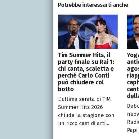
Potrebbe interessarti anche
Tim Summer Hits, il
Yoga
party finale su Rai 1:
anti
chi canta, scaletta e
ago
perché Carlo Conti
riap
può chiudere col
capi
botto
cant
dell
L'ultima serata di TIM
Debut
Summer Hits 2026
nuov
chiude la stagione con
Radi
un ricco cast di arti...
Papi 