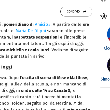
autore. Laureato in Letterature Straniere, è
 poesia e Shakespeare. Scrive canzoni e ama i
CONDIVIDI
il
pomeridiano di
Amici 23.
A partire dalle
ore
scuola di
Maria De Filippi
saranno alle prese
entare,
inaspettate sospensioni
e l’incredibile
 entrata nel talent. Tra gli ospiti di oggi,
Cic
ca Michielin e Paola Turci
. Vediamo di seguito
della puntata in arrivo.
di oggi
 vivo. Dopo
l’uscita di scena di Mew e Matthew
,
Simo
ra gli allievi della scuola, e non mancano di
 di oggi,
in onda dalle 14 su Canale 5
, a
assifica di canto sarà (incredibilmente)
la
condo Holden, seguito poi da Martina, Mida,
a. Nella categoria ballo, invece,
il primo posto