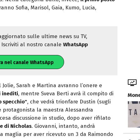
iranno Sofia, Marisol, Gaia, Kumo, Lucia,
ggiornato sulle ultime news su TV,
Iscriviti al nostro canale
WhatsApp
ra nel canale WhatsApp
l Jolie, Sarah e Martina avranno l’onere e
 inediti
, mentre Sveva Berti avrà il compito di
Mone
lo specchio"
, che vedrà trionfare Dustin (sugli
de protagonista la maestra Alessandra
esa discussione in studio, dopo aver rifilato
ne di Nicholas
. Giovanni, intanto, andrà
a maglia per aver ricevuto un 3 da Raimondo