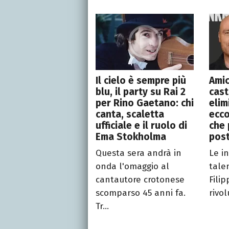
Il cielo è sempre più
Amic
blu, il party su Rai 2
cast
per Rino Gaetano: chi
elim
canta, scaletta
ecco
ufficiale e il ruolo di
che 
Ema Stokholma
pos
Questa sera andrà in
Le in
onda l'omaggio al
tale
cantautore crotonese
Fili
scomparso 45 anni fa.
rivol
Tr...