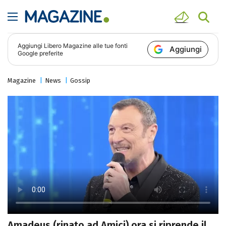
Aggiungi
Libero Magazine
alle tue fonti
Aggiungi
Google preferite
Magazine
News
Gossip
Amadeus (rinato ad Amici) ora si riprende il