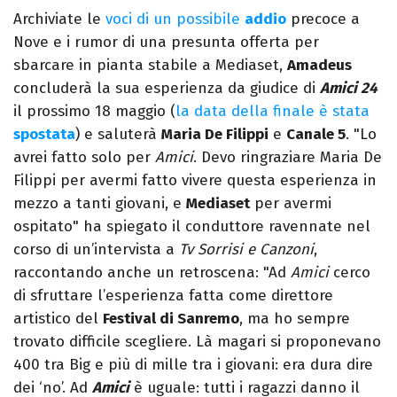
Archiviate le
voci di un possibile
addio
precoce a
Nove e i rumor di una presunta offerta per
sbarcare in pianta stabile a Mediaset,
Amadeus
concluderà la sua esperienza da giudice di
Amici 24
il prossimo 18 maggio (
la data della finale è stata
spostata
) e saluterà
Maria De Filippi
e
Canale 5
. "Lo
avrei fatto solo per
Amici
. Devo ringraziare Maria De
Filippi per avermi fatto vivere questa esperienza in
mezzo a tanti giovani, e
Mediaset
per avermi
ospitato" ha spiegato il conduttore ravennate nel
corso di un’intervista a
Tv Sorrisi e Canzoni
,
raccontando anche un retroscena: "Ad
Amici
cerco
di sfruttare l’esperienza fatta come direttore
artistico del
Festival di Sanremo
, ma ho sempre
trovato difficile scegliere. Là magari si proponevano
400 tra Big e più di mille tra i giovani: era dura dire
dei ‘no’. Ad
Amici
è uguale: tutti i ragazzi danno il