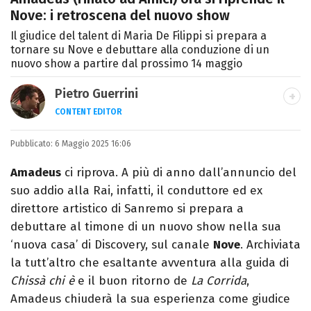
Nove: i retroscena del nuovo show
Il giudice del talent di Maria De Filippi si prepara a
tornare su Nove e debuttare alla conduzione di un
nuovo show a partire dal prossimo 14 maggio
Pietro Guerrini
CONTENT EDITOR
Laurea in Lettere, smania di viaggi e
Pubblicato:
6 Maggio 2025 16:06
passione per i cartoni (della pizza e della
Pixar).
Amadeus
ci riprova. A più di anno dall’annuncio del
suo addio alla Rai, infatti, il conduttore ed ex
direttore artistico di Sanremo si prepara a
debuttare al timone di un nuovo show nella sua
‘nuova casa’ di Discovery, sul canale
Nove
. Archiviata
la tutt’altro che esaltante avventura alla guida di
Chissà chi è
e il buon ritorno de
La Corrida
,
Amadeus chiuderà la sua esperienza come giudice