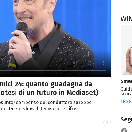
WI
Smar
Amici 24: quanto guadagna da
Guida
potesi di un futuro in Mediaset)
soluz
LEGG
presunto) compenso del conduttore sarebbe
 del talent show di Canale 5: le cifre
Segu