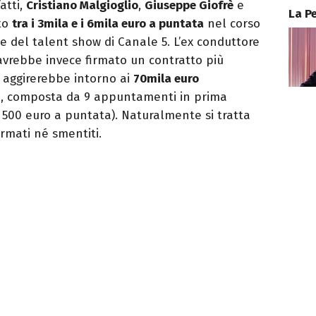
atti,
Cristiano Malgioglio
,
Giuseppe Giofrè
e
La P
to
tra i 3mila e i 6mila euro a puntata
nel corso
e del talent show di Canale 5. L’ex conduttore
 avrebbe invece firmato un contratto più
i aggirerebbe intorno ai
70mila euro
ne, composta da 9 appuntamenti in prima
e 500 euro a puntata). Naturalmente si tratta
rmati né smentiti.