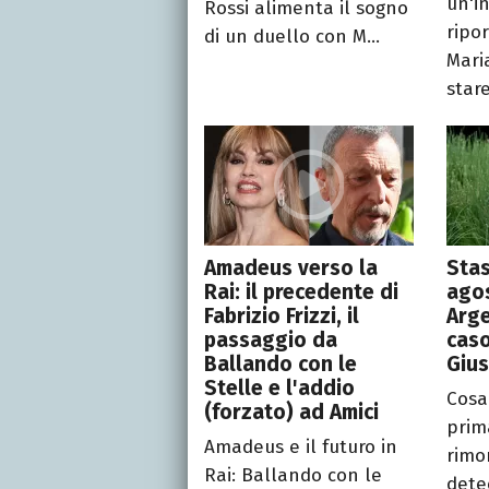
un'i
Rossi alimenta il sogno
ripor
di un duello con M...
Maria
star
Amadeus verso la
Stas
Rai: il precedente di
agos
Fabrizio Frizzi, il
Arge
passaggio da
caso
Ballando con le
Gius
Stelle e l'addio
Cosa
(forzato) ad Amici
prim
Amadeus e il futuro in
rimo
Rai: Ballando con le
detec