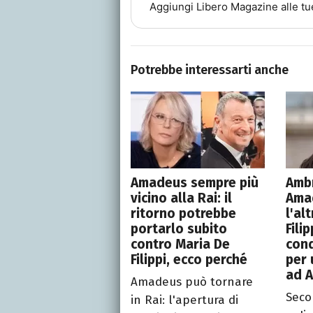
Aggiungi
Libero Magazine
alle tu
Potrebbe interessarti anche
Amadeus sempre più
Ambr
vicino alla Rai: il
Ama
ritorno potrebbe
l'al
portarlo subito
Filip
contro Maria De
cond
Filippi, ecco perché
per 
ad A
Amadeus può tornare
Sec
in Rai: l'apertura di