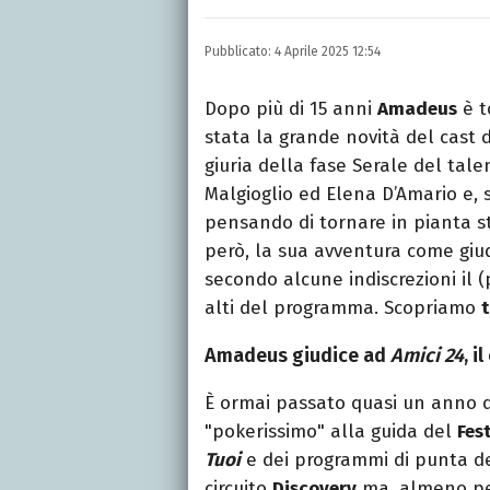
Laurea in Lettere, smania
e della Pixar).
Pubblicato:
4 Aprile 2025 12:54
Dopo più di 15 anni
Amadeus
è t
stata la grande novità del cast 
giuria della fase Serale del tal
Malgioglio ed Elena D’Amario e, 
pensando di tornare in pianta st
però, la sua avventura come giu
secondo alcune indiscrezioni il 
alti del programma. Scopriamo
t
Amadeus giudice ad
Amici 24
, 
È ormai passato quasi un anno d
"pokerissimo" alla guida del
Fes
Tuoi
e dei programmi di punta del
circuito
Discovery
ma, almeno per