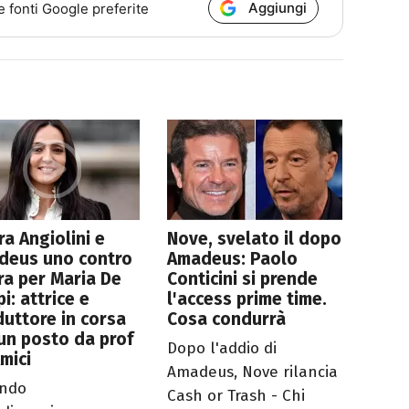
Aggiungi
e fonti Google preferite
a Angiolini e
Nove, svelato il dopo
deus uno contro
Amadeus: Paolo
tra per Maria De
Conticini si prende
pi: attrice e
l'access prime time.
uttore in corsa
Cosa condurrà
un posto da prof
Dopo l'addio di
mici
Amadeus, Nove rilancia
ondo
Cash or Trash - Chi