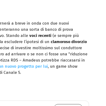
rnerà a breve in onda con due nuovi
senteranno una sorta di banco di prova
sivo. Stando alle
voci
recenti
(e sempre più
da escludere l’ipotesi di un
clamoroso divorzio
ecise di investire moltissimo sul conduttore
ero ad arrivare o se non ci fosse una "riduzione
potizza RDS – Amadeus potrebbe riaccasarsi in
un nuovo progetto per lui
, un game show
di Canale 5.