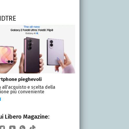
NDTRE
tphone pieghevoli
 all'acquisto e scelta della
ione più conveniente
I
i Libero Magazine: