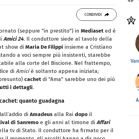
 di viaggi e passione per i cartoni (della pizza
CONDIVIDI
ornato (seppure "in prestito") in
Mediaset
ed è
di
Amici 24
. Il conduttore siede al tavolo della
ent show di
Maria De Filippi
insieme a Cristiano
stando a voci sempre più insistenti, starebbe
Van
abile alla corte del Biscione. Nel frattempo,
dice di
Amici
è soltanto appena iniziata;
(presunto)
cachet
di "Ama" sarebbe uno dei più
utti i dettagli
.
A
il cachet: quanto guadagna
all’addio di
Amadeus
alla Rai
dopo
il
tival di Sanremo
e gli anni al timone di
Affari
la tv di Stato. Il conduttore ha firmato per il
 il momento, gli ascolti hanno a dir poco