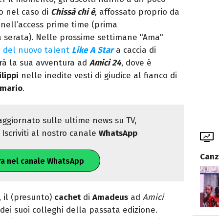
o nel caso di
Chissà chi è
, affossato proprio da
nell’access prime time (prima
a serata). Nelle prossime settimane "Ama"
 del nuovo talent
Like
A
Star
a caccia di
erà la sua avventura ad
Amici 24
, dove è
ilippi
nelle inedite vesti di giudice al fianco di
Amario
.
ggiornato sulle ultime news su TV,
Iscriviti al nostro canale
WhatsApp
Canz
ra nel canale WhatsApp
, il (presunto)
cachet
di
Amadeus
ad
Amici
ei suoi colleghi della passata edizione.