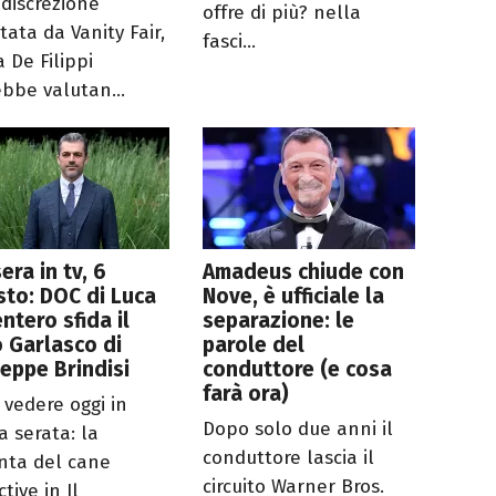
ndiscrezione
offre di più? nella
tata da Vanity Fair,
fasci...
 De Filippi
ebbe valutan...
era in tv, 6
Amadeus chiude con
to: DOC di Luca
Nove, è ufficiale la
ntero sfida il
separazione: le
 Garlasco di
parole del
eppe Brindisi
conduttore (e cosa
farà ora)
 vedere oggi in
Dopo solo due anni il
a serata: la
conduttore lascia il
nta del cane
circuito Warner Bros.
tive in Il