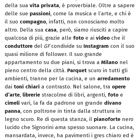
della sua
vita
privata
, è proverbiale. Oltre a sapere
delle sue
passioni
, come la musica e l’arte, e chi è
il suo
compagno
, infatti, non conosciamo molto
altro. Della sua
casa
, però, siamo riusciti a capire
qualcosa di più, grazie alle
foto
e ai
video
che il
conduttore
del
GF
condivide su
Instagram
con il suo
quasi milione di follower. Il suo grande
appartamento su due piani, si trova a
Milano
nel
pieno centro della città.
Parquet
scuro in tutti gli
ambienti, tranne per la cucina, e un
arredamento
dai
toni
chiari
a contrasto. Nel salone, tra
opere
d’arte
,
librerie
stracolme di libri, argenti,
foto
e
cimeli
vari, la fa da padrone un grande
divano
panna
, con poltrone in tinta dalla struttura in
legno scuro. Re di questa stanza, il
pianoforte
nero
lucido che Signorini ama spesso suonare. La cucina,
mansardata, invece, ha pavimenti i gres chiaro ed è