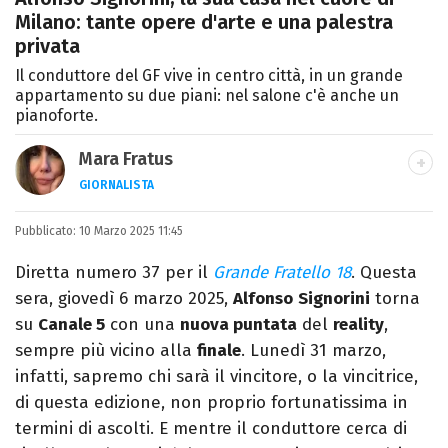
Milano: tante opere d'arte e una palestra
privata
Il conduttore del GF vive in centro città, in un grande
appartamento su due piani: nel salone c'è anche un
pianoforte.
Mara Fratus
GIORNALISTA
Nella mia vita non possono mancare, il
Pubblicato:
10 Marzo 2025 11:45
silenzio, il mare e Il Libro dell'inquietudine
sul comodino, insieme a un romanzo di
Diretta numero 37 per il
Grande Fratello 18
. Questa
Zafon.
sera, giovedì 6 marzo 2025,
Alfonso
Signorini
torna
su
Canale 5
con una
nuova puntata
del
reality
,
sempre più vicino alla
finale
. Lunedì 31 marzo,
infatti, sapremo chi sarà il vincitore, o la vincitrice,
di questa edizione, non proprio fortunatissima in
termini di ascolti. E mentre il conduttore cerca di