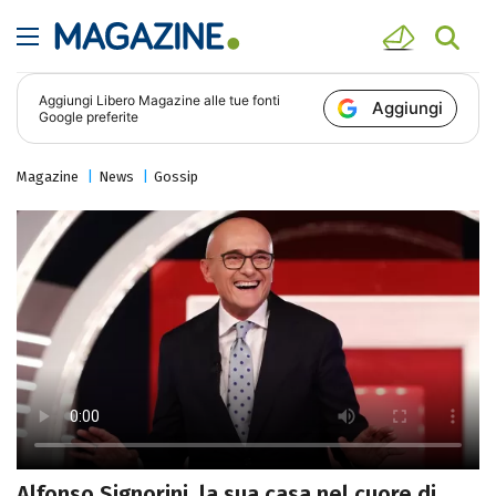
Aggiungi
Libero Magazine
alle tue fonti
Aggiungi
Google preferite
Magazine
News
Gossip
Alfonso Signorini, la sua casa nel cuore di