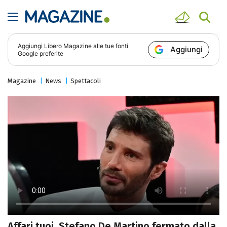
Aggiungi
Libero Magazine
alle tue fonti
Aggiungi
Google preferite
Magazine
News
Spettacoli
Affari tuoi, Stefano De Martino fermato dalla