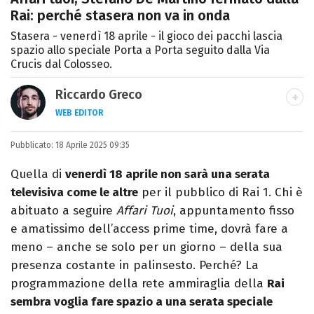
Rai: perché stasera non va in onda
Stasera - venerdì 18 aprile - il gioco dei pacchi lascia
spazio allo speciale Porta a Porta seguito dalla Via
Crucis dal Colosseo.
Riccardo Greco
WEB EDITOR
LINKEDIN
Pubblicato:
Si avvicina all'editoria studiando all'IED
18 Aprile 2025 09:35
come Fashion Editor. Si specializza poi in
Quella di
venerdì 18 aprile non sarà una serata
Comunicazione digitale, Giornalismo e
televisiva come le altre
per il pubblico di Rai 1. Chi è
Nuovi media presso La Sapienza,
abituato a seguire
Affari Tuoi
, appuntamento fisso
collaborando con alcune testate ed uffici
e amatissimo dell’access prime time, dovrà fare a
stampa.
meno – anche se solo per un giorno – della sua
presenza costante in palinsesto. Perché? La
programmazione della rete ammiraglia della
Rai
sembra voglia fare spazio a una serata speciale