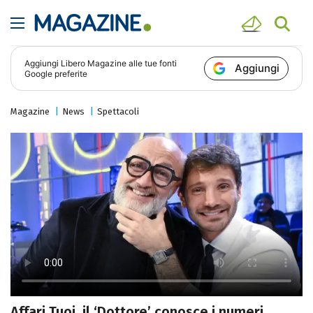
Aggiungi
Libero Magazine
alle tue fonti
Aggiungi
Google preferite
Magazine
News
Spettacoli
Affari Tuoi, il ‘Dottore’ conosce i numeri