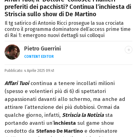
preferiti dei pacchisti? Continua l’inchiesta di
Striscia sullo show di De Martino
Il tg satirico di Antonio Ricci prosegue la sua crociata
contro il programma dominatore dell’access prime time
di Rai 1: emergono nuovi dettagli sui colloqui
Pietro Guerrini
CONTENT EDITOR
Laurea in Lettere, smania di viaggi e
Pubblicato:
4 Aprile 2025 09:41
passione per i cartoni (della pizza e della
Pixar).
Affari Tuoi
continua a tenere incollati milioni
(spesso e volentieri più di 6) di spettatori
appassionati davanti allo schermo, ma anche ad
attirare l’attenzione dei più dubbiosi. Ormai da
qualche giorno, infatti,
Striscia la Notizia
sta
portando avanti un’
inchiesta
sul game show
condotto da
Stefano De Martino
e dominatore