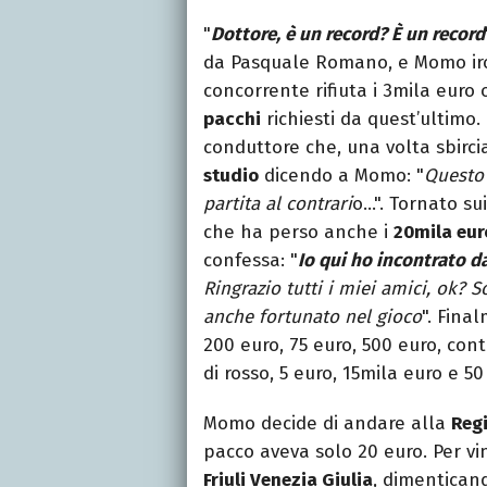
"
Dottore, è un record? È un record
da Pasquale Romano, e Momo iro
concorrente rifiuta i 3mila euro 
pacchi
richiesti da quest’ultimo. 
conduttore che, una volta sbirci
studio
dicendo a Momo: "
Questo 
partita al contrari
o…". Tornato su
che ha perso anche i
20mila eur
confessa: "
Io qui ho incontrato d
Ringrazio tutti i miei amici, ok? 
anche fortunato nel gioco
". Fina
200 euro, 75 euro, 500 euro, con
di rosso, 5 euro, 15mila euro e 50
Momo decide di andare alla
Reg
pacco aveva solo 20 euro. Per vi
Friuli Venezia Giulia
, dimenticand