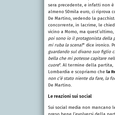
sera precedente, e infatti non è
almeno 50mila euro, ci riprova 
De Martino, vedendo la pacchis
concorrente, in lacrime, le chied
vicino a Momo, ma quest’ultimo
poi sono io il protagonista della 
mi ruba la scena?
" dice ironico. 
guardando sul divano suo figlio ch
bella che mi potesse capitare nell
cuore
". Al termine della partita
Lombardia e scopriamo che
la R
non c’è stato niente da fare, la f
De Martino.
Le reazioni sui social
Sui social media non mancano 
preso bene l’evolversi della par