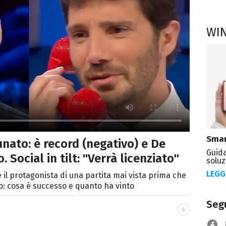
WI
Smar
unato: è record (negativo) e De
Guida
. Social in tilt: "Verrà licenziato"
soluz
LEGG
il protagonista di una partita mai vista prima che
o: cosa è successo e quanto ha vinto
Segu