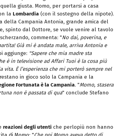
 quella giusta. Momo, per portarsi a casa
con la
Lombardia
(con il sostegno della nipote).
ta della Campania Antonia, grande amica del
e, spinto dal Dottore, se vuole venire al tavolo
, scherzando, commenta: "
No dai, poverina, e
partita! Già mi è andata male, arriva Antonia e
Poi aggiunge:
"Sapere che mia madre sta
e è in televisione ad Affari Tuoi è la cosa più
a vita. È l’esperienza che mi porterò sempre nel
, restano in gioco solo la Campania e la
egione Fortunata è la Campania
. "
Momo, stasera
ortuna non è passata di qua
" conclude Stefano
le
reazioni degli utenti
che perlopiù non hanno
tita di Momo: "
Che poi Momo aveva detto di