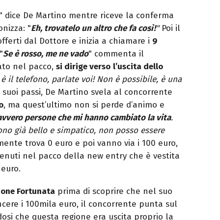
" dice De Martino mentre riceve la conferma
nizza: "
Eh, trovatelo un altro che fa così!
"
Poi il
offerti dal Dottore e inizia a chiamare i
9
"
Se è rosso, me ne vado
" commenta il
ato nel pacco,
si dirige verso
l’uscita dello
è il telefono, parlate voi! Non è possibile, è una
i suoi passi, De Martino svela al concorrente
o
, ma quest’ultimo non si perde d’animo e
avvero persone che mi hanno cambiato la vita
.
Sono già bello e simpatico, non posso essere
lmente trova 0 euro e poi vanno via i 100 euro,
tenuti nel pacco della new entry che è vestita
 euro.
ione Fortunata
prima di scoprire che nel suo
ncere i 100mila euro, il concorrente punta sul
osi che questa regione era uscita proprio la