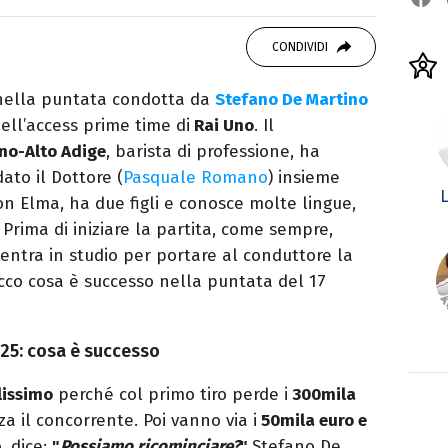
ei Media, mi dedico al mondo
 10 anni. Ho lavorato come web content editor
CONDIVIDI
state.
ella puntata condotta da
Stefano De Martino
ell’access prime time di
Rai Uno
. Il
ino-Alto Adige
, barista di professione, ha
dato il Dottore (
Pasquale Romano
) insieme
L
on Elma, ha due figli e conosce molte lingue,
 Prima di iniziare la partita, come sempre,
entra in studio per portare al conduttore la
Ecco cosa è successo nella puntata del 17
025: cosa è successo
lissimo
perché col primo tiro perde i
300mila
za il concorrente. Poi vanno via i
50mila euro e
, dice:
"
Possiamo ricominciare?
"
Stefano De