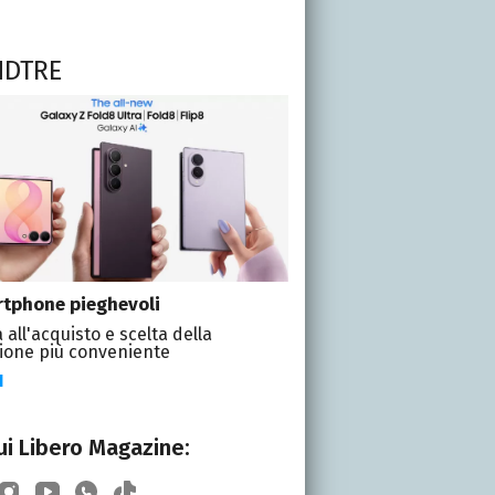
NDTRE
tphone pieghevoli
 all'acquisto e scelta della
ione più conveniente
I
i Libero Magazine: