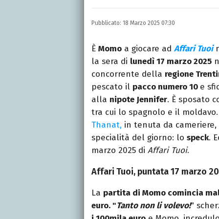
Laureata in Linguaggi d
dell’intrattenimento da
Pubblicato:
18 Marzo 2025 07:30
freelance per diverse te
È
Momo
a giocare ad
Affari Tuoi
n
la sera di
lunedì 17 marzo 2025
n
concorrente della
regione Trent
pescato il
pacco numero 10
e sfi
alla
nipote Jennifer
. È sposato c
tra cui lo spagnolo e il moldavo.
Thanat,
in tenuta da cameriere, 
specialità del giorno: lo
speck
. 
marzo 2025 di
Affari Tuoi
.
Affari Tuoi, puntata 17 marzo 2
La
partita di Momo comincia ma
euro. "
Tanto non li volevo!
" scher
i 100mila euro
e Momo, incredulo