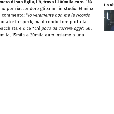
mero di sua figlia, l’8, trova i 200mila euro
. "
Va
La vi
mo per riaccendere gli animi in studio. Elimina
o commenta: "
Io veramente non me la ricordo
rtunato: lo speck, ma il conduttore porta la
cchista e dice "
C’è poco da correre oggi
". Sul
0mila, 15mila e 20mila euro insieme a una