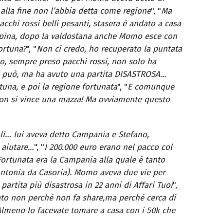
alla fine non l’abbia detta come regione
", "
Ma
chi rossi belli pesanti, stasera è andato a casa
lpina, dopo la valdostana anche Momo esce con
fortuna?
", "
Non ci credo, ho recuperato la puntata
, sempre preso pacchi rossi, non solo ha
i può, ma ha avuto una partita DISASTROSA…
rtuna, e poi la regione fortunata
", "
E comunque
 non si vince una mazza! Ma ovviamente questo
oli… lui aveva detto Campania e Stefano,
 aiutare…
", "
I 200.000 euro erano nel pacco col
Fortunata era la Campania alla quale è tanto
Antonia da Casoria). Momo aveva due vie per
partita più disastrosa in 22 anni di Affari Tuoi
",
to non perché non fa share,ma perché cerca di
lmeno lo facevate tomare a casa con i 50k che