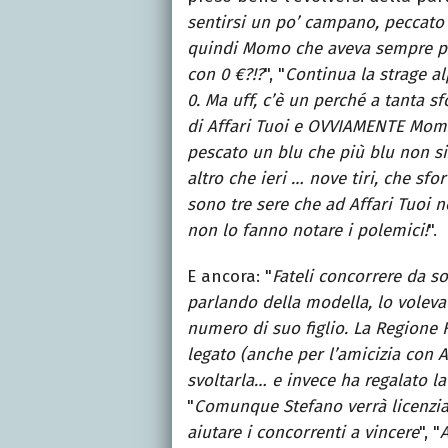
sentirsi un po’ campano, peccato 
quindi Momo che aveva sempre pac
con 0 €?!?
", "
Continua la strage a
0. Ma uff, c’è un perché a tanta s
di Affari Tuoi e OVVIAMENTE Momo
pescato un blu che più blu non s
altro che ieri … nove tiri, che sfo
sono tre sere che ad Affari Tuoi
non lo fanno notare i polemici!
".
E ancora: "
Fateli concorrere da s
parlando della modella, lo voleva
numero di suo figlio. La Regione 
legato (anche per l’amicizia con 
svoltarla… e invece ha regalato la 
"
Comunque Stefano verrà licenzia
aiutare i concorrenti a vincere
", "
A