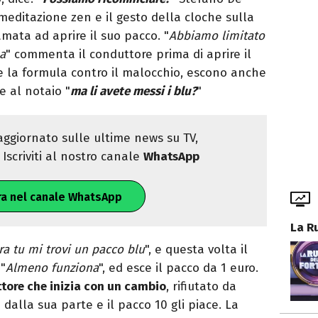
 meditazione zen e il gesto della cloche sulla
mata ad aprire il suo pacco. "
Abbiamo limitato
ua
" commenta il conduttore prima di aprire il
 la formula contro il malocchio, escono anche
e al notaio "
ma li avete messi i blu?
"
ggiornato sulle ultime news su TV,
Iscriviti al nostro canale
WhatsApp
ra nel canale WhatsApp
La R
ra tu mi trovi un pacco blu
", e questa volta il
"
Almeno funziona
", ed esce il pacco da 1 euro.
tore che inizia con un cambio
, rifiutato da
alla sua parte e il pacco 10 gli piace. La