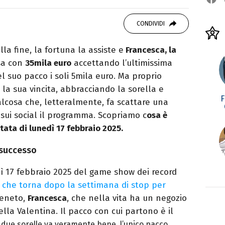
OOK
SITO
 Politiche, giornalista per caso. Ho scritto
CONDIVIDI
ali, siti e agenzie, prevalentemente di cronaca
la fine, la fortuna la assiste e
Francesca, la
sa con
35mila euro
accettando l’ultimissima
l suo pacco i soli 5mila euro. Ma proprio
la sua vincita, abbracciando la sorella e
F
alcosa che, letteralmente, fa scattare una
 sui social il programma. Scopriamo c
osa è
tata di lunedì 17 febbraio 2025.
è successo
dì 17 febbraio 2025 del game show dei record
che torna dopo la settimana di stop per
Veneto,
Francesca
, che nella vita ha un negozio
ella Valentina. Il pacco con cui partono è il
lle due sorelle va veramente bene, l’unico pacco