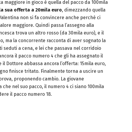
ta maggiore in gioco è quella del pacco da 100mila
 la sua offerta a 20mila euro
, dimezzando quella
 Valentina non si fa convincere anche perché ci
valore maggiore. Quindi passa l’assegno alla
ncesca trova un altro rosso (da 30mila euro), e il
co, ma la concorrente racconta di aver sognato la
ti seduti a cena, e lei che passava nel corridoio
ancora il pacco numero 4 che gli ha assegnato il
 il Dottore abbassa ancora l’offerta: 15mila euro,
gno finisce tritato. Finalmente torna a uscire un
 riprova, proponendo cambio. La giovane
 che nel suo pacco, il numero 4 ci siano 100mila
dere il pacco numero 18.