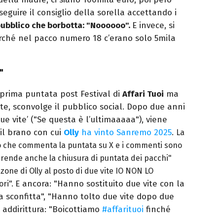
seguire il consiglio della sorella accettando i
ubblico che borbotta: "Noooooo".
E invece, si
erché nel pacco numero 18 c’erano solo 5mila
"
 prima puntata post Festival di
Affari Tuoi
ma
e, sconvolge il pubblico social. Dopo due anni
Due vite’ ("Se questa è l’ultimaaaaa"), viene
, il brano con cui
Olly
ha vinto Sanremo 2025
.
La
co che commenta la puntata su X e i commenti sono
i prende anche la chiusura di puntata dei pacchi"
nzone di Olly al posto di due vite IO NON LO
E ancora: "Hanno sostituito due vite con la
ori".
a sconfitta", "Hanno tolto due vite dopo due
addirittura: "
Boicottiamo
#affarituoi
finché