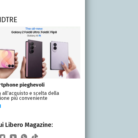
NDTRE
tphone pieghevoli
 all'acquisto e scelta della
ione più conveniente
I
i Libero Magazine: