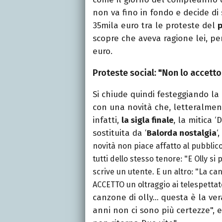
non va fino in fondo e decide di 
35mila euro tra le proteste del
p
scopre che aveva ragione lei, p
euro.
Proteste social: "Non lo accetto
Si chiude quindi festeggiando la
con una novità che, letteralment
infatti,
la sigla finale
, la mitica ‘
sostituita da ‘
Balorda nostalgia
‘
novità non piace affatto al pubbli
tutti dello stesso tenore: "E Olly s
scrive un utente. E un altro: "La ca
ACCETTO un oltraggio ai telespettat
canzone di olly… questa è la ver
anni non ci sono più certezze", e 