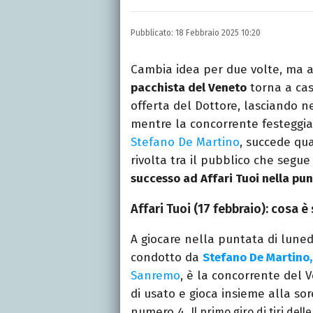
LINKEDIN
INSTAGRAM
FACEB
Romana, laurea in Scienze
Pubblicato:
18 Febbraio 2025 10:20
per quotidiani, settiman
e spettacoli.
Cambia idea per due volte, ma al
pacchista del Veneto
torna a ca
offerta del Dottore, lasciando ne
mentre la concorrente festeggia 
Stefano De Martino
, succede qu
rivolta tra il pubblico che segue
successo ad Affari Tuoi nella pun
Affari Tuoi (17 febbraio): cosa 
A giocare nella puntata di lune
condotto da
Stefano De Martino,
Sanremo
, è la concorrente del 
di usato e gioca insieme alla sor
numero 4.
Il primo giro di tiri de