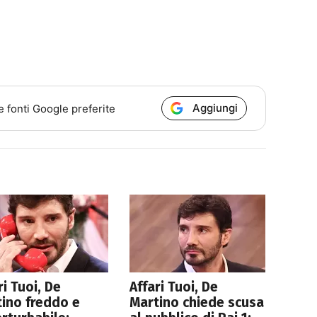
Aggiungi
e fonti Google preferite
ri Tuoi, De
Affari Tuoi, De
ino freddo e
Martino chiede scusa