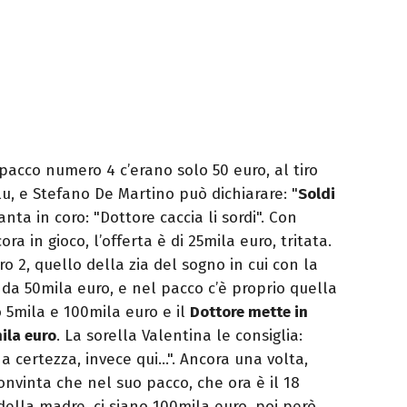
 pacco numero 4 c’erano solo 50 euro, al tiro
lu, e Stefano De Martino può dichiarare: "
Soldi
anta in coro: "Dottore caccia li sordi". Con
a in gioco, l’offerta è di 25mila euro, tritata.
 2, quello della zia del sogno in cui con la
 da 50mila euro, e nel pacco c’è proprio quella
 5mila e 100mila euro e il
Dottore mette in
ila euro
. La sorella Valentina le consiglia:
na certezza, invece qui…". Ancora una volta,
onvinta che nel suo pacco, che ora è il 18
ella madre, ci siano 100mila euro, poi però