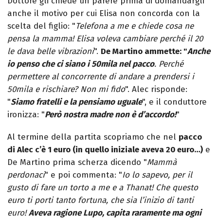
Dottore gli chiede un parere prima di domandargli
anche il motivo per cui Elisa non concorda con la
scelta del figlio: "
Telefona a me e chiede cosa ne
pensa la mamma! Elisa voleva cambiare perché il 20
le dava belle vibrazioni
".
De Martino ammette: "
Anche
io penso che ci siano i 50mila nel pacco
. Perché
permettere al concorrente di andare a prendersi i
50mila e rischiare? Non mi fido
". Alec risponde:
"
Siamo fratelli e la pensiamo uguale
", e il conduttore
ironizza: "
Però nostra madre non è d’accordo!
"
Al termine della partita scopriamo che nel
pacco
di Alec c’è 1 euro (in quello iniziale aveva 20 euro…)
e
De Martino prima scherza dicendo "
Mammà
perdonaci
" e poi commenta: "
Io lo sapevo, per il
gusto di fare un torto a me e a Thanat! Che questo
euro ti porti tanto fortuna, che sia l’inizio di tanti
euro!
Aveva ragione Lupo, capita raramente ma ogni