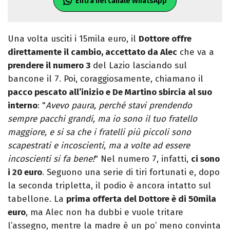
Entra nel canale WhatsApp
Una volta usciti i 15mila euro, il
Dottore offre
direttamente il cambio, accettato da Alec
che va a
prendere il numero 3
del Lazio lasciando sul
bancone il 7. Poi, coraggiosamente, chiamano il
pacco pescato all’inizio e De Martino sbircia al suo
interno
: "
Avevo paura, perché stavi prendendo
sempre pacchi grandi, ma io sono il tuo fratello
maggiore, e si sa che i fratelli più piccoli sono
scapestrati e incoscienti, ma a volte ad essere
incoscienti si fa bene!
" Nel numero 7, infatti,
ci sono
i 20 euro
. Seguono una serie di tiri fortunati e, dopo
la seconda tripletta, il podio è ancora intatto sul
tabellone. La
prima offerta del Dottore è di 50mila
euro
, ma Alec non ha dubbi e vuole tritare
l’assegno, mentre la madre è un po’ meno convinta