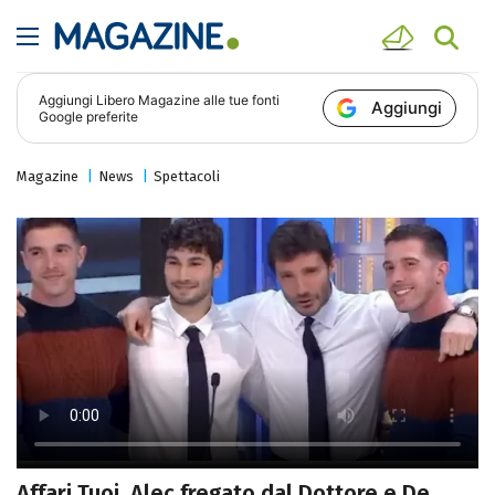
Aggiungi
Libero Magazine
alle tue fonti
Aggiungi
Google preferite
Magazine
News
Spettacoli
Affari Tuoi, Alec fregato dal Dottore e De