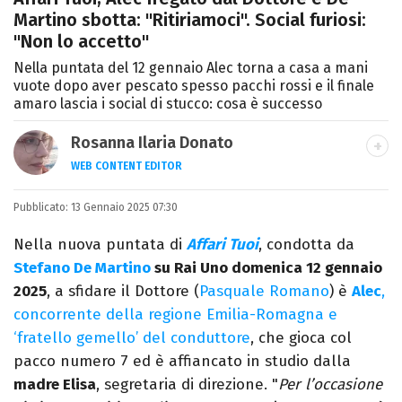
Martino sbotta: "Ritiriamoci". Social furiosi:
"Non lo accetto"
Nella puntata del 12 gennaio Alec torna a casa a mani
vuote dopo aver pescato spesso pacchi rossi e il finale
amaro lascia i social di stucco: cosa è successo
Rosanna Ilaria Donato
WEB CONTENT EDITOR
Laureata in Linguaggi dei Media, mi dedico
Pubblicato:
13 Gennaio 2025 07:30
al mondo dell’intrattenimento da 10 anni.
Ho lavorato come web content editor
Nella nuova puntata di
Affari Tuoi
, condotta da
freelance per diverse testate.
Stefano De Martino
su Rai Uno domenica 12 gennaio
2025
, a sfidare il Dottore (
Pasquale Romano
) è
Alec
,
concorrente della regione Emilia-Romagna e
‘fratello gemello’ del conduttore
, che gioca col
pacco numero 7 ed è affiancato in studio dalla
madre Elisa
, segretaria di direzione. "
Per l’occasione