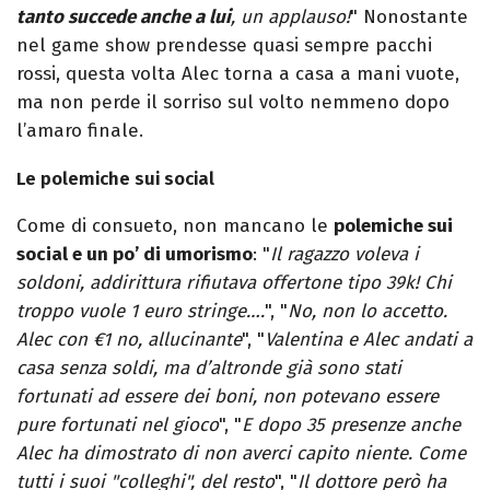
tanto succede anche a lui
, un applauso!
" Nonostante
nel game show prendesse quasi sempre pacchi
rossi, questa volta Alec torna a casa a mani vuote,
ma non perde il sorriso sul volto nemmeno dopo
l’amaro finale.
Le polemiche sui social
Come di consueto, non mancano le
polemiche sui
social e un po’ di umorismo
: "
Il ragazzo voleva i
soldoni, addirittura rifiutava offertone tipo 39k! Chi
troppo vuole 1 euro stringe….
", "
No, non lo accetto.
Alec con €1 no, allucinante
", "
Valentina e Alec andati a
casa senza soldi, ma d’altronde già sono stati
fortunati ad essere dei boni, non potevano essere
pure fortunati nel gioco
", "
E dopo 35 presenze anche
Alec ha dimostrato di non averci capito niente. Come
tutti i suoi "colleghi", del resto
", "
Il dottore però ha