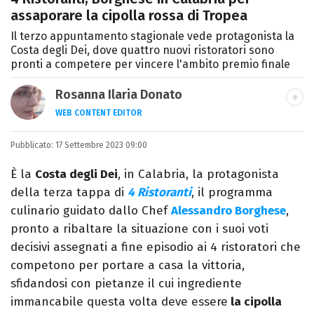
assaporare la cipolla rossa di Tropea
Il terzo appuntamento stagionale vede protagonista la
Costa degli Dei, dove quattro nuovi ristoratori sono
pronti a competere per vincere l'ambito premio finale
Rosanna Ilaria Donato
WEB CONTENT EDITOR
Laureata in Linguaggi dei Media, mi dedico
Pubblicato:
17 Settembre 2023 09:00
al mondo dell’intrattenimento da 10 anni.
Ho lavorato come web content editor
È la
Costa degli Dei
, in Calabria, la protagonista
freelance per diverse testate.
della terza tappa di
4 Ristoranti
, il programma
culinario guidato dallo Chef
Alessandro Borghese
,
pronto a ribaltare la situazione con i suoi voti
decisivi assegnati a fine episodio ai 4 ristoratori che
competono per portare a casa la vittoria,
sfidandosi con pietanze il cui ingrediente
immancabile questa volta deve essere
la cipolla