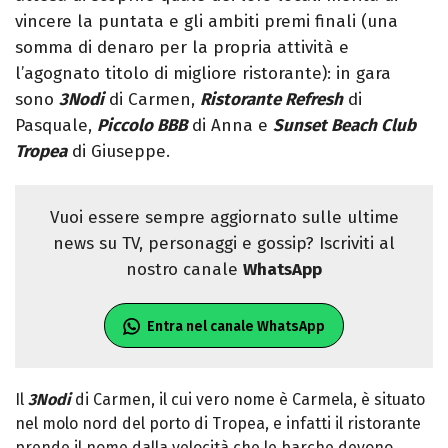
vincere la puntata e gli ambiti premi finali (una
somma di denaro per la propria attività e
l’agognato titolo di migliore ristorante): in gara
sono
3Nodi
di Carmen,
Ristorante Refresh
di
Pasquale,
Piccolo BBB
di Anna e
Sunset Beach Club
Tropea
di Giuseppe.
Vuoi essere sempre aggiornato sulle ultime
news su TV, personaggi e gossip? Iscriviti al
nostro canale
WhatsApp
Entra nel canale WhatsApp
Il
3Nodi
di Carmen, il cui vero nome è Carmela, è situato
nel molo nord del porto di Tropea, e infatti il ristorante
prende il nome dalla velocità che le barche devono