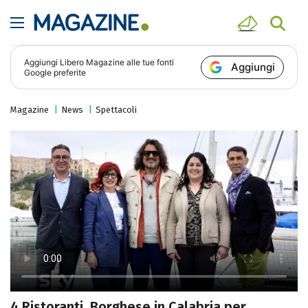
Aggiungi
Libero Magazine
alle tue fonti
Aggiungi
Google preferite
Magazine
News
Spettacoli
4 Ristoranti, Borghese in Calabria per