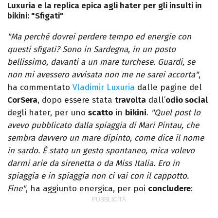
Luxuria e la replica epica agli hater per gli insulti in
bikini: "Sfigati"
"Ma perché dovrei perdere tempo ed energie con
questi sfigati? Sono in Sardegna, in un posto
bellissimo, davanti a un mare turchese. Guardi, se
non mi avessero avvisata non me ne sarei accorta"
,
ha commentato
Vladimir Luxuria
dalle pagine del
CorSera
, dopo essere stata
travolta
dall’
odio social
degli hater, per uno
scatto
in
bikini
.
"Quel post lo
avevo pubblicato dalla spiaggia di Mari Pintau, che
sembra davvero un mare dipinto, come dice il nome
in sardo. È stato un gesto spontaneo, mica volevo
darmi arie da sirenetta o da Miss Italia. Ero in
spiaggia e in spiaggia non ci vai con il cappotto.
Fine"
, ha aggiunto energica, per poi
concludere
: