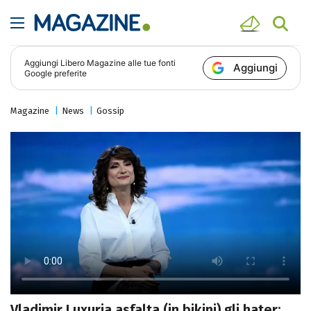
Aggiungi
Libero Magazine
alle tue fonti
Aggiungi
Google preferite
Magazine
News
Gossip
Vladimir Luxuria asfalta (in bikini) gli hater: