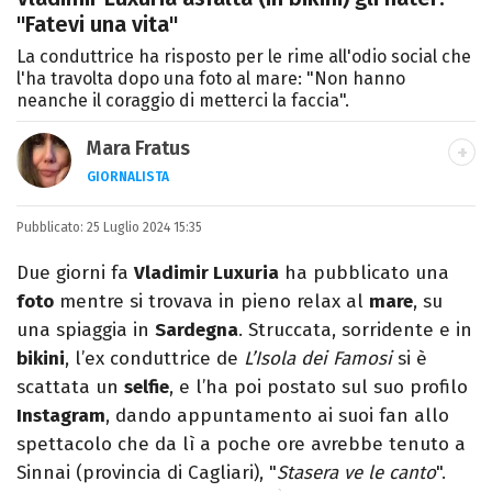
"Fatevi una vita"
La conduttrice ha risposto per le rime all'odio social che
l'ha travolta dopo una foto al mare: "Non hanno
neanche il coraggio di metterci la faccia".
Mara Fratus
GIORNALISTA
Nella mia vita non possono mancare, il
Pubblicato:
25 Luglio 2024 15:35
silenzio, il mare e Il Libro dell'inquietudine
sul comodino, insieme a un romanzo di
Due giorni fa
Vladimir Luxuria
ha pubblicato una
Zafon.
foto
mentre si trovava in pieno relax al
mare
, su
una spiaggia in
Sardegna
. Struccata, sorridente e in
bikini
, l’ex conduttrice de
L’Isola dei Famosi
si è
scattata un
selfie
, e l’ha poi postato sul suo profilo
Instagram
, dando appuntamento ai suoi fan allo
spettacolo che da lì a poche ore avrebbe tenuto a
Sinnai (provincia di Cagliari), "
Stasera ve le canto
".