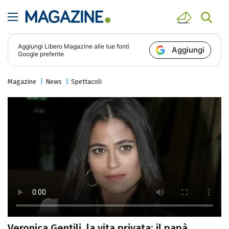
Aggiungi
Libero Magazine
alle tue fonti
Aggiungi
Google preferite
Magazine
News
Spettacoli
Veronica Gentili, la vita privata: il papà