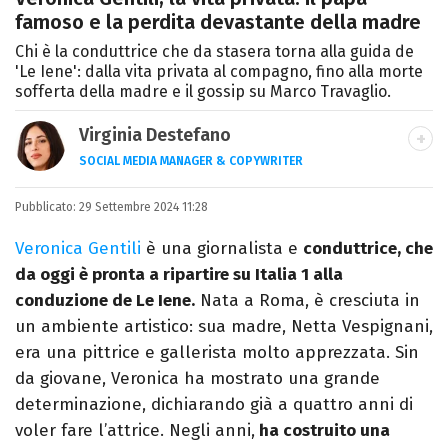
famoso e la perdita devastante della madre
Chi è la conduttrice che da stasera torna alla guida de
'Le Iene': dalla vita privata al compagno, fino alla morte
sofferta della madre e il gossip su Marco Travaglio.
Virginia Destefano
SOCIAL MEDIA MANAGER & COPYWRITER
Una passione smisurata per le serie TV.
Pubblicato:
29 Settembre 2024 11:28
Laurea in Cinema, Televisione e New Media,
videomaking e scrittura sono il mio
Veronica Gentili
è una giornalista e
conduttrice, che
passatempo preferito.
da oggi è pronta a ripartire su Italia 1 alla
conduzione de Le Iene.
Nata a Roma, è cresciuta in
un ambiente artistico: sua madre, Netta Vespignani,
era una pittrice e gallerista molto apprezzata. Sin
da giovane, Veronica ha mostrato una grande
determinazione, dichiarando già a quattro anni di
voler fare l’attrice. Negli anni,
ha costruito una