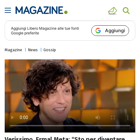
Aggiungi
Libero Magazine
alle tue fonti
Aggiungi
Google preferite
Magazine
News
Gossip
Verissimo, Ermal Meta: “Sto per diventare