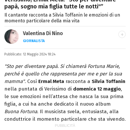
papà, sogno mia figlia tutte le notti"”
Il cantante racconta a Silvia Toffanin le emozioni di un
momento particolare della mia vita
Valentina Di Nino
GIORNALISTA
LINKEDIN
INSTAGRAM
FACEBOOK
SITO
Pubblicato:
Romana, laurea in Scienze Politiche,
12 Maggio 2024 18:24
giornalista per caso. Ho scritto per
"Sto per diventare papà. Si chiamerà Fortuna Marie,
quotidiani, settimanali, siti e agenzie,
perché è quello che rappresenta per me e per la sua
prevalentemente di cronaca e spettacoli.
mamma"
. Così
Ermal Meta
racconta a
Silvia Toffanin
nella puntata di Verissimo di
domenica 12 maggio
,
le sue emozioni nell’attesa che nasca la sua prima
figlia, a cui ha anche dedicato il nuovo album
Buona Fortuna
. Il musicista svela, entusiasta, alla
conduttrice il momento particolare che sta vivendo.