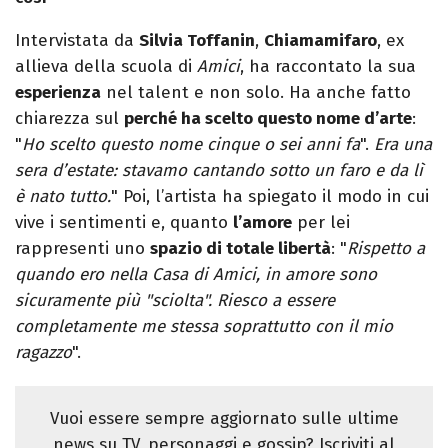
Intervistata da
Silvia Toffanin
,
Chiamamifaro
, ex
allieva della scuola di
Amici
, ha raccontato la sua
esperienza
nel talent e non solo. Ha anche fatto
chiarezza sul
perché ha scelto questo nome d’arte
:
"
Ho scelto questo nome cinque o sei anni fa
".
Era una
sera d’estate: stavamo cantando sotto un faro e da lì
è nato tutto.
" Poi, l’artista ha spiegato il modo in cui
vive i sentimenti e, quanto
l’amore
per lei
rappresenti uno
spazio di totale libertà
: "
Rispetto a
quando ero nella Casa di Amici, in amore sono
sicuramente più "sciolta". Riesco a essere
completamente me stessa soprattutto con il mio
ragazzo
".
Vuoi essere sempre aggiornato sulle ultime
news su TV, personaggi e gossip? Iscriviti al