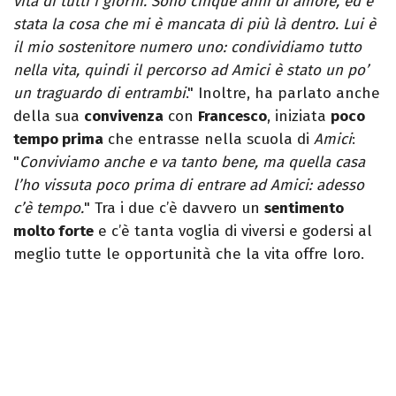
vita di tutti i giorni. Sono cinque anni di amore, ed è
stata la cosa che mi è mancata di più là dentro. Lui è
il mio sostenitore numero uno: condividiamo tutto
nella vita, quindi il percorso ad Amici è stato un po’
un traguardo di entrambi
." Inoltre, ha parlato anche
della sua
convivenza
con
Francesco
, iniziata
poco
tempo prima
che entrasse nella scuola di
Amici
:
"
Conviviamo anche e va tanto bene, ma quella casa
l’ho vissuta poco prima di entrare ad Amici: adesso
c’è tempo.
" Tra i due c’è davvero un
sentimento
molto forte
e c’è tanta voglia di viversi e godersi al
meglio tutte le opportunità che la vita offre loro.