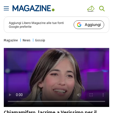
Aggiungi
Libero Magazine
alle tue fonti
Aggiungi
Google preferite
Magazine
News
Gossip
Chiamamifaro, lacrime a Verissimo per il