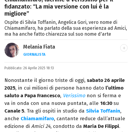
fidanzato: “La mia versione con lui è la
migliore”
Ospite di Silvia Toffanin, Angelica Gori, vero nome di
Chiamamifaro, ha parlato della sua esperienza ad Amici,
ma ha anche fatto chiarezza sul suo nome d'arte
Melania Fiata
GIORNALISTA
Laureata in Lettere, divoratrice di libri e
Pubblicato:
26 Aprile 2025 18:13
serie. Scrivo di spettacoli, film e TV.
Nonostante il giorno triste di oggi,
sabato 26 aprile
2025
, in cui milioni di persone hanno dato
l’ultimo
saluto a Papa Francesco
,
Verissimo
non si ferma e
va in onda con una nuova puntata, alle
16:30
su
Canale 5
. Tra gli ospiti in studio da
Silvia Toffanin
,
anche
Chiamamifaro
, cantante reduce dall’attuale
edizione di
Amici 24
, condotto da
Maria De Filippi
.