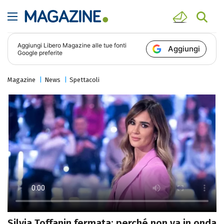
Aggiungi
Libero Magazine
alle tue fonti
Aggiungi
Google preferite
Magazine
News
Spettacoli
Silvia Toffanin fermata: perché non va in onda