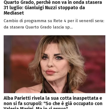
Quarto Grado, perché non va in onda stasera
31 luglio: Gianluigi Nuzzi stoppato da
Mediaset
Cambio di programma su Rete 4 per il venerdì sera:
da stasera Quarto Grado lascia sp...
Alba Parietti rivela la sua cotta inaspettata e
non si fa scrupoli: "So che è già occupato con
Valeria Marini. Ma io ci provo"