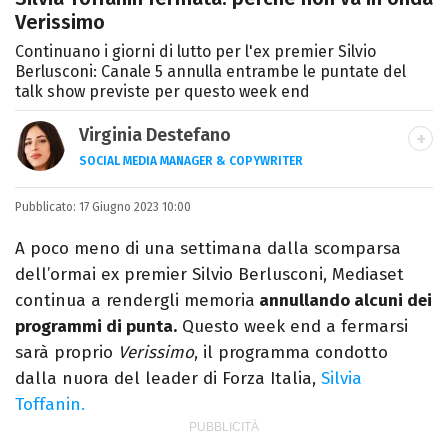
Verissimo
Continuano i giorni di lutto per l'ex premier Silvio
Berlusconi: Canale 5 annulla entrambe le puntate del
talk show previste per questo week end
Virginia Destefano
SOCIAL MEDIA MANAGER & COPYWRITER
Una passione smisurata per le serie TV.
Pubblicato:
17 Giugno 2023 10:00
Laurea in Cinema, Televisione e New Media,
videomaking e scrittura sono il mio
A poco meno di una settimana dalla scomparsa
passatempo preferito.
dell’ormai ex premier Silvio Berlusconi, Mediaset
continua a rendergli memoria
annullando alcuni dei
programmi di punta.
Questo week end a fermarsi
sarà proprio
Verissimo
, il programma condotto
dalla nuora del leader di Forza Italia,
Silvia
Toffanin.