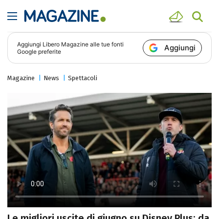
Aggiungi
Libero Magazine
alle tue fonti
Aggiungi
Google preferite
Magazine
News
Spettacoli
Le migliori uscite di giugno su Disney Plus: da