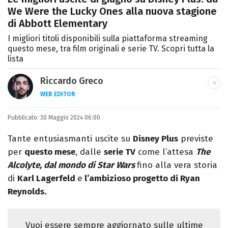
We Were the Lucky Ones alla nuova stagione
di Abbott Elementary
I migliori titoli disponibili sulla piattaforma streaming
questo mese, tra film originali e serie TV. Scopri tutta la
lista
Riccardo Greco
WEB EDITOR
LINKEDIN
Pubblicato:
Si avvicina all'editoria studiando all'IED
30 Maggio 2024 06:00
come Fashion Editor. Si specializza poi in
Tante entusiasmanti uscite su
Disney Plus
previste
Comunicazione digitale, Giornalismo e
per
questo mese
, dalle
serie TV
come l’attesa
The
Nuovi media presso La Sapienza,
Alcolyte, dal mondo di Star Wars
fino alla vera storia
collaborando con alcune testate ed uffici
di
Karl Lagerfeld
e
l’ambizioso progetto di Ryan
stampa.
Reynolds.
Vuoi essere sempre aggiornato sulle ultime