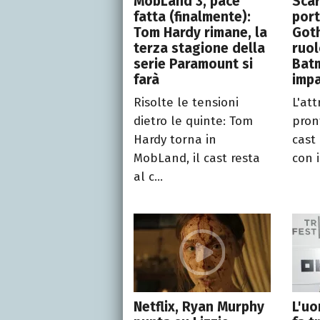
MobLand 3, pace
Scar
fatta (finalmente):
port
Tom Hardy rimane, la
Goth
terza stagione della
ruol
serie Paramount si
Batm
farà
impa
Risolte le tensioni
L'at
dietro le quinte: Tom
pron
Hardy torna in
cast
MobLand, il cast resta
con i
al c...
Netflix, Ryan Murphy
L'uo