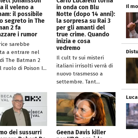
lett Johansson
Carlo Lucarelli torna
Il mo
a il veleno a
in onda con Blu
am: il possibile
Notte (dopo 14 anni):
o segreto in The
la sorpresa su Rai 3
an 2 fa
per gli amanti del
zzare i rumor
true crime. Quando
inizia e cosa
trice sarebbe
vedremo
Dist
ta a entrare nel
Il cult tv sui misteri
 di The Batman 2
italiani irrisolti verrà di
l ruolo di Poison I...
nuovo trasmesso a
settembre. Tant...
Luca
mo dei sussurri
Geena Davis killer