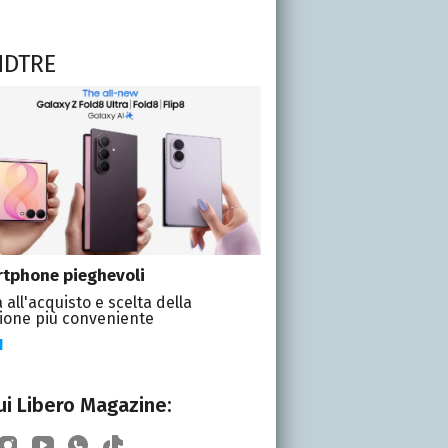
NDTRE
tphone pieghevoli
 all'acquisto e scelta della
ione più conveniente
I
i Libero Magazine: