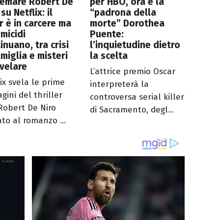
remare Robert De
per HBO, ora è la
su Netflix: il
“padrona della
er è in carcere ma
morte” Dorothea
omicidi
Puente:
inuano, tra crisi
l’inquietudine dietro
amiglia e misteri
la scelta
velare
L’attrice premio Oscar
lix svela le prime
interpreterà la
gini del thriller
controversa serial killer
Robert De Niro
di Sacramento, degl...
ato al romanzo ...