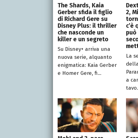
The Shards, Kaia
Dext
Gerber sfida il figlio
2, M
di Richard Gere su
torn
Disney Plus: il thriller
c’è 
che nasconde un
può 
killer e un segreto
seco
mett
Su Disney+ arriva una
La s
nuova serie, alquanto
della
enigmatica: Kaia Gerber
Para
e Homer Gere, fi...
a ca
tavo.