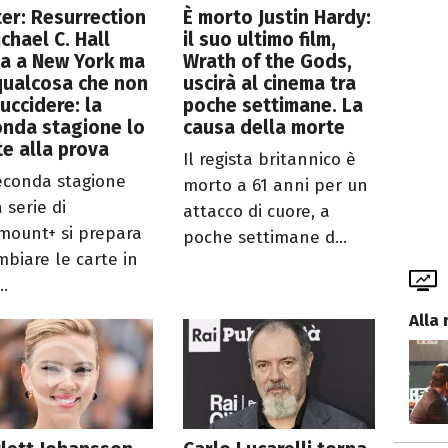
er: Resurrection
È morto Justin Hardy:
ichael C. Hall
il suo ultimo film,
a a New York ma
Wrath of the Gods,
qualcosa che non
uscirà al cinema tra
uccidere: la
poche settimane. La
nda stagione lo
causa della morte
e alla prova
Il regista britannico è
econda stagione
morto a 61 anni per un
 serie di
attacco di cuore, a
mount+ si prepara
poche settimane d...
mbiare le carte in
..
Alla 