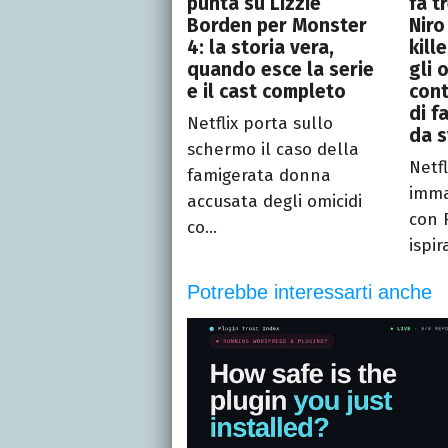
punta su Lizzie
fa t
Borden per Monster
Niro 
4: la storia vera,
kill
quando esce la serie
gli 
e il cast completo
cont
di f
Netflix porta sullo
da s
schermo il caso della
Netf
famigerata donna
imma
accusata degli omicidi
con 
co...
ispir