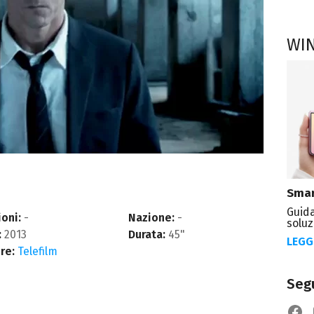
WI
Smar
Guida
oni:
-
Nazione:
-
soluz
:
2013
Durata:
45"
LEGG
re:
Telefilm
Segu