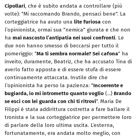
Cipollari
, che è subito andata a controllare (più
volte): "Mi raccomando Brando, pensaci bene". La
corteggiatrice ha avuto una
lite furiosa
con
l’opinionista, ormai sua "nemica" giurata e che non
ha
mai nascosto l’antipatia nei suoi confronti
. Le
due non hanno smesso di beccarsi per tutto il
pomeriggio: "
Ma ti sembra normale? Sei cafona
" ha
inveito, duramente, Beatriz, che ha accusato Tina di
averlo fatto apposta e di essere stufa di essere
continuamente attaccata. Inutile dire che
l’opinionista ha perso la pazienza: "
Incoerente e
bugiarda, io mi intrometto quanto voglio
(…)
Brando
se esci con lei guarda con chi ti ritrovi
". Maria De
Filippi è stata addirittura costretta a fare ballare il
tronista e la sua corteggiatrice per permettere loro
di parlare della loro ultima uscita. L’esterna,
fortunatamente, era andata molto meglio, con