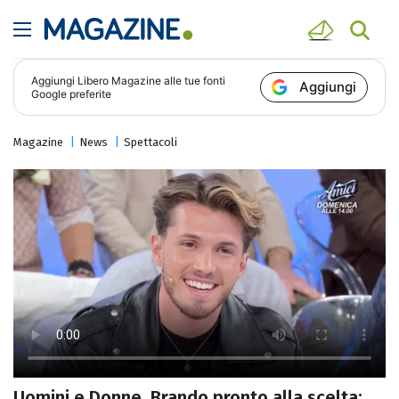
Aggiungi
Libero Magazine
alle tue fonti
Aggiungi
Google preferite
Magazine
News
Spettacoli
Uomini e Donne, Brando pronto alla scelta: