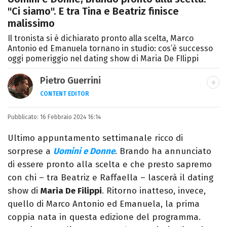
"Ci siamo". E tra Tina e Beatriz finisce
malissimo
Il tronista si è dichiarato pronto alla scelta, Marco
Antonio ed Emanuela tornano in studio: cos’è successo
oggi pomeriggio nel dating show di Maria De FIlippi
Pietro Guerrini
CONTENT EDITOR
Laurea in Lettere, smania di viaggi e
Pubblicato:
16 Febbraio 2024 16:14
passione per i cartoni (della pizza e della
Pixar).
Ultimo appuntamento settimanale ricco di
sorprese a
Uomini e Donne
. Brando ha annunciato
di essere pronto alla scelta e che presto sapremo
con chi – tra Beatriz e Raffaella – lascerà il dating
show di
Maria De Filippi
. Ritorno inatteso, invece,
quello di Marco Antonio ed Emanuela, la prima
coppia nata in questa edizione del programma.