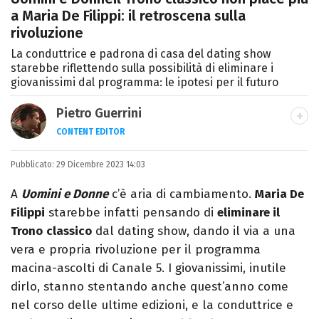
a Maria De Filippi: il retroscena sulla
rivoluzione
La conduttrice e padrona di casa del dating show
starebbe riflettendo sulla possibilità di eliminare i
giovanissimi dal programma: le ipotesi per il futuro
Pietro Guerrini
CONTENT EDITOR
Laurea in Lettere, smania di viaggi e
Pubblicato:
29 Dicembre 2023 14:03
passione per i cartoni (della pizza e della
Pixar).
A
Uomini e Donne
c’è aria di cambiamento.
Maria De
Filippi
starebbe infatti pensando di
eliminare il
Trono
classico
dal dating show, dando il via a una
vera e propria rivoluzione per il programma
macina-ascolti di Canale 5. I giovanissimi, inutile
dirlo, stanno stentando anche quest’anno come
nel corso delle ultime edizioni, e la conduttrice e