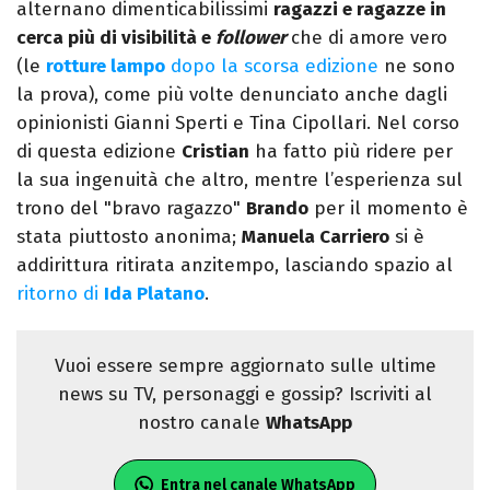
alternano dimenticabilissimi
ragazzi e ragazze in
cerca più di visibilità e
follower
che di amore vero
(le
rotture lampo
dopo la scorsa edizione
ne sono
la prova), come più volte denunciato anche dagli
opinionisti Gianni Sperti e Tina Cipollari. Nel corso
di questa edizione
Cristian
ha fatto più ridere per
la sua ingenuità che altro, mentre l’esperienza sul
trono del "bravo ragazzo"
Brando
per il momento è
stata piuttosto anonima;
Manuela Carriero
si è
addirittura ritirata anzitempo, lasciando spazio al
ritorno di
Ida Platano
.
Vuoi essere sempre aggiornato sulle ultime
news su TV, personaggi e gossip? Iscriviti al
nostro canale
WhatsApp
Entra nel canale WhatsApp