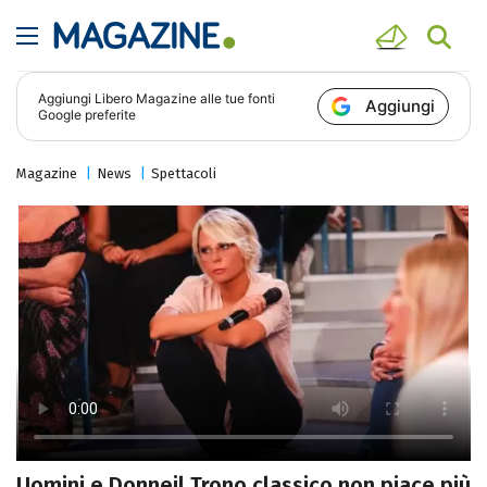
Aggiungi
Libero Magazine
alle tue fonti
Aggiungi
Google preferite
Magazine
News
Spettacoli
Uomini e Donneil Trono classico non piace più