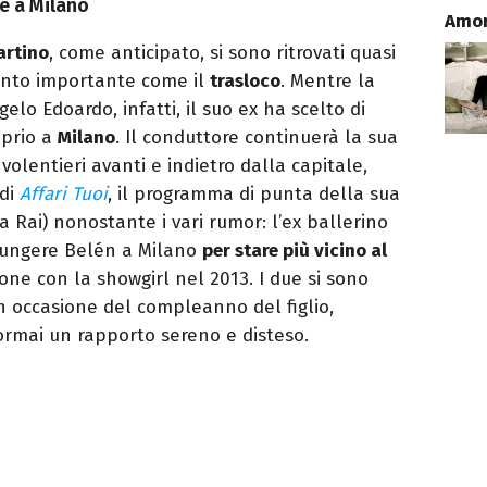
ce a Milano
Amore
artino
, come anticipato, si sono ritrovati quasi
ento importante come il
trasloco
. Mentre la
lo Edoardo, infatti, il suo ex ha scelto di
prio a
Milano
. Il conduttore continuerà la sua
volentieri avanti e indietro dalla capitale,
 di
Affari Tuoi
, il programma di punta della sua
a Rai) nonostante i vari rumor: l’ex ballerino
giungere Belén a Milano
per stare più vicino al
ione con la showgirl nel 2013. I due si sono
in occasione del compleanno del figlio,
ormai un rapporto sereno e disteso.