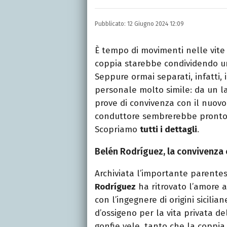
Laurea in Lettere, smania
e della Pixar).
Pubblicato:
12 Giugno 2024 12:09
È tempo di movimenti nelle vite
coppia starebbe condividendo u
Seppure ormai separati, infatti, i
personale molto simile: da un l
prove di convivenza con il nuovo
conduttore sembrerebbe pronto a
Scopriamo
tutti i dettagli
.
Belén Rodríguez, la convivenza
Archiviata l’importante parente
Rodríguez
ha ritrovato l’amore a
con l’ingegnere di origini sicili
d’ossigeno per la vita privata d
gonfie vele, tanto che la coppi