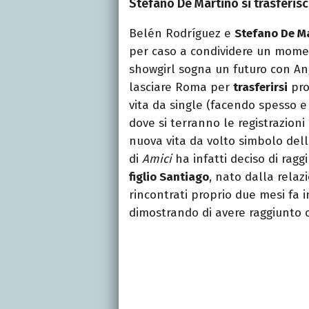
Stefano De Martino si trasferis
Belén Rodríguez e
Stefano De M
per caso a condividere un mom
showgirl sogna un futuro con Ange
lasciare Roma per
trasferirsi
pro
vita da single (facendo spesso e 
dove si terranno le registrazioni
nuova vita da volto simbolo dell
di
Amici
ha infatti deciso di rag
figlio Santiago
, nato dalla relaz
rincontrati proprio due mesi fa 
dimostrando di avere raggiunto 