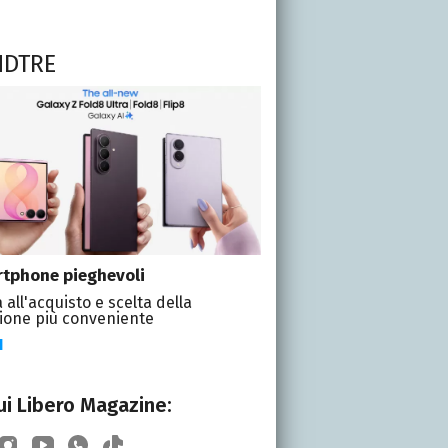
NDTRE
tphone pieghevoli
 all'acquisto e scelta della
ione più conveniente
I
i Libero Magazine: