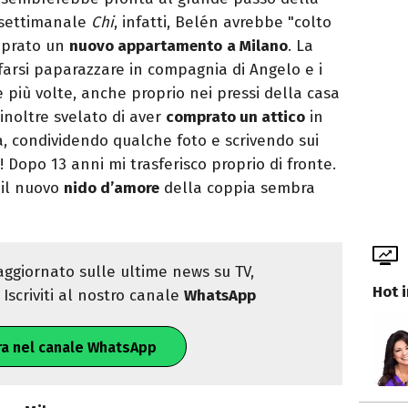
 settimanale
Chi
, infatti, Belén avrebbe "colto
omprato un
nuovo appartamento
a Milano
. La
farsi paparazzare in compagnia di Angelo e i
e più volte, anche proprio nei pressi della casa
inoltre svelato di aver
comprato un attico
in
, condividendo qualche foto e scrivendo sui
 Dopo 13 anni mi trasferisco proprio di fronte.
 il nuovo
nido d’amore
della coppia sembra
ggiornato sulle ultime news su TV,
Hot 
Iscriviti al nostro canale
WhatsApp
ra nel canale WhatsApp