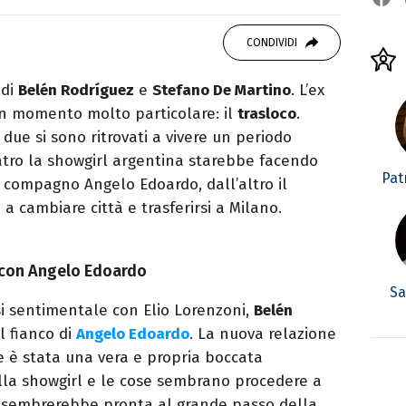
 di viaggi e passione per i cartoni (della pizza
CONDIVIDI
 di
Belén Rodríguez
e
Stefano De Martino
. L’ex
n momento molto particolare: il
trasloco
.
 due si sono ritrovati a vivere un periodo
atro la showgirl argentina starebbe facendo
Patr
 compagno Angelo Edoardo, dall’altro il
 cambiare città e trasferirsi a Milano.
 con Angelo Edoardo
Sa
si sentimentale con Elio Lorenzoni,
Belén
l fianco di
Angelo Edoardo
. La nuova relazione
ane è stata una vera e propria boccata
ella showgirl e le cose sembrano procedere a
a sembrerebbe pronta al grande passo della