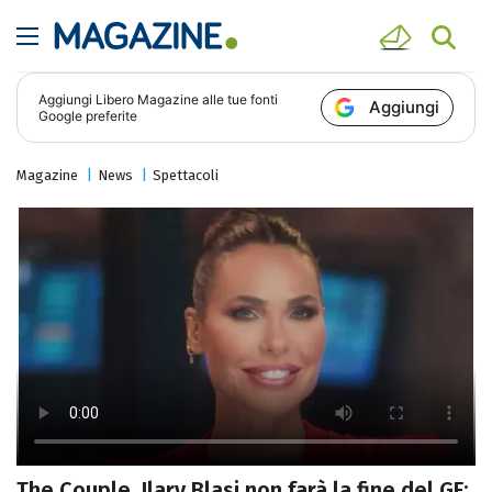
Aggiungi
Libero Magazine
alle tue fonti
Aggiungi
Google preferite
Magazine
News
Spettacoli
The Couple, Ilary Blasi non farà la fine del GF: