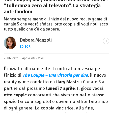
“Tolleranza zero al televoto”. La strategia
anti-fandom
Manca sempre meno all’inizio del nuovo reality game di
canale 5 che vedrà sfidarsi otto coppie di volti noti: ecco
tutto quello che c’è da sapere.
Debora Manzoli
EDITOR
LINKEDIN
INSTAGRAM
FACEBOOK
SITO
Pubblicato:
Scrittrice, copywriter, editor e pubblicista
3 Aprile 2025 11:41
mantovana, laureata in Lettere, Cinema e
È iniziato ufficialmente il conto alla rovescia per
Tv. Ha due libri all’attivo e ama la scrittura
l’inizio di
The Couple – Una vittoria per due
, il nuovo
alla follia.
reality game condotto da
Ilary Blasi
su Canale 5 a
partire dal prossimo
lunedì 7 aprile
. Il gioco vedrà
otto coppie
concorrenti che vivranno nello stesso
spazio (ancora segreto) e dovranno affrontare sfide
di ogni genere. La coppia vincitrice, alla fine,