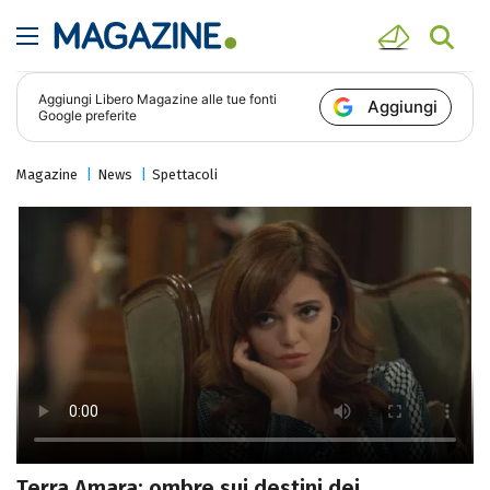
Aggiungi
Libero Magazine
alle tue fonti
Aggiungi
Google preferite
Magazine
News
Spettacoli
Terra Amara: ombre sui destini dei