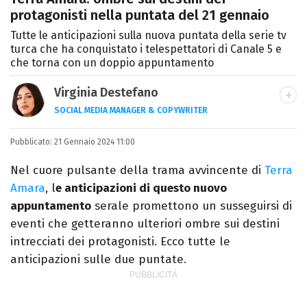
protagonisti nella puntata del 21 gennaio
Tutte le anticipazioni sulla nuova puntata della serie tv
turca che ha conquistato i telespettatori di Canale 5 e
che torna con un doppio appuntamento
Virginia Destefano
SOCIAL MEDIA MANAGER & COPYWRITER
Una passione smisurata per le serie TV.
Pubblicato:
21 Gennaio 2024 11:00
Laurea in Cinema, Televisione e New Media,
videomaking e scrittura sono il mio
Nel cuore pulsante della trama avvincente di
Terra
passatempo preferito.
Amara
, l
e anticipazioni di questo nuovo
appuntamento
serale promettono un susseguirsi di
eventi che getteranno ulteriori ombre sui destini
intrecciati dei protagonisti. Ecco tutte le
anticipazioni sulle due puntate.