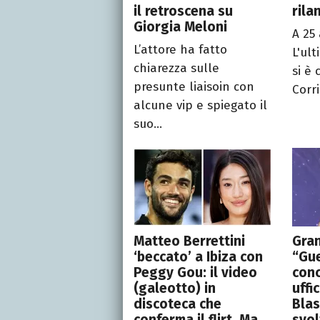
il retroscena su
rila
Giorgia Meloni
A 25
L’attore ha fatto
L'ult
chiarezza sulle
si è
presunte liaisoin con
Corri
alcune vip e spiegato il
suo...
Matteo Berrettini
Gran
‘beccato’ a Ibiza con
“Gue
Peggy Gou: il video
con
(galeotto) in
uffi
discoteca che
Blas
conferma il flirt. Ma
svol