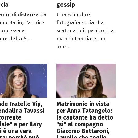
ncia
gossip
 anni di distanza da
Una semplice
imo Bacio, l'attrice
fotografia social ha
 concessa al
scatenato il panico: tra
ere della S...
mani intrecciate, un
anel...
de Fratello Vip,
Matrimonio in vista
ndalina Tavassi
per Anna Tatangelo:
corrente
la cantante ha detto
ciale" e per Ilary
"sì" al compagno
i è una vera
Giacomo Buttaroni,
ta: perché può
l'anello che toglie