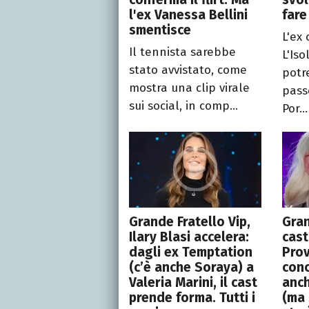
l'ex Vanessa Bellini
fare
smentisce
L'ex
Il tennista sarebbe
L'Iso
stato avvistato, come
potr
mostra una clip virale
pass
sui social, in comp...
Por...
Grande Fratello Vip,
Gran
Ilary Blasi accelera:
cast
dagli ex Temptation
Prov
(c’è anche Soraya) a
conc
Valeria Marini, il cast
anch
prende forma. Tutti i
(ma 