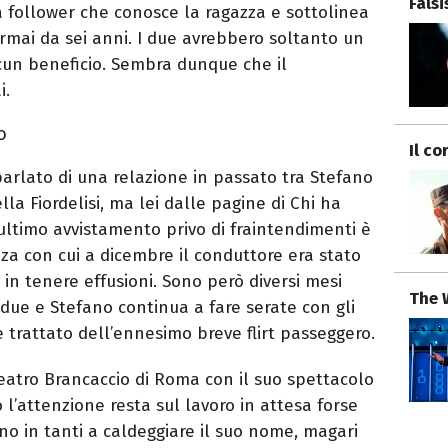
Fals
a follower che conosce la ragazza e sottolinea
rmai da sei anni. I due avrebbero soltanto un
cun beneficio. Sembra dunque che il
i.
o
Il co
parlato di una relazione in passato tra Stefano
lla Fiordelisi, ma lei dalle pagine di Chi ha
’ultimo avvistamento privo di fraintendimenti è
za con cui a dicembre il conduttore era stato
 in tenere effusioni. Sono però diversi mesi
The 
due e Stefano continua a fare serate con gli
se trattato dell’ennesimo breve flirt passeggero.
eatro Brancaccio di Roma con il suo spettacolo
 l’attenzione resta sul lavoro in attesa forse
o in tanti a caldeggiare il suo nome, magari