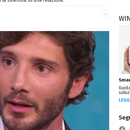
ò la smentita su una relazione.
WI
OOK
n Lettere, è appassionato di cinema,
t.
Smar
Guida
soluz
LEGG
Segu