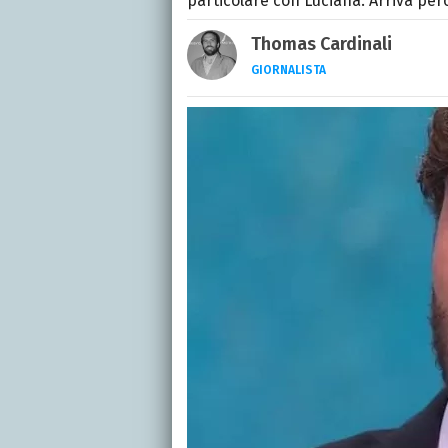
particolare con Luciana. Arriva per
Thomas Cardinali
GIORNALISTA
LINKEDIN
INSTAGRAM
FACEB
Giornalista e laureato i
spettacolo, calcio e spor