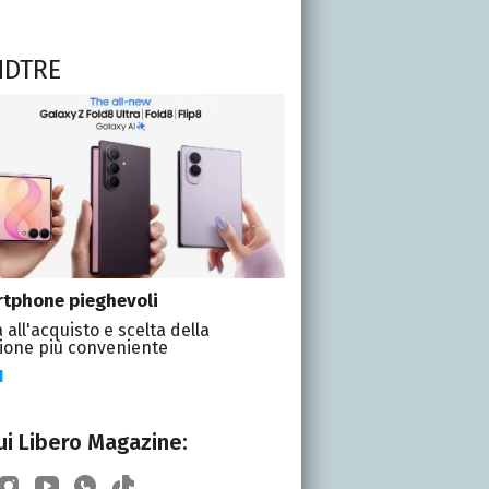
NDTRE
tphone pieghevoli
 all'acquisto e scelta della
ione più conveniente
I
i Libero Magazine: