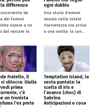
 la differenza
ogni dubbio
 concorrente de
Una storia d'amore
la dei Famosi
vissuta nella totale
ebbe essere a un
riservatezza ora arriva
o dal varcare la
a una svolta: la can...
de Fratello, il
Temptation Island, la
 si sblocca: Giulia
sesta puntata: la
vedi prima
scelta di Iris e
orrente, c’è
l’avance (choc) di
e un tronista
Sabrina.
sfuma l’ex prete
Anticipazioni e cosa