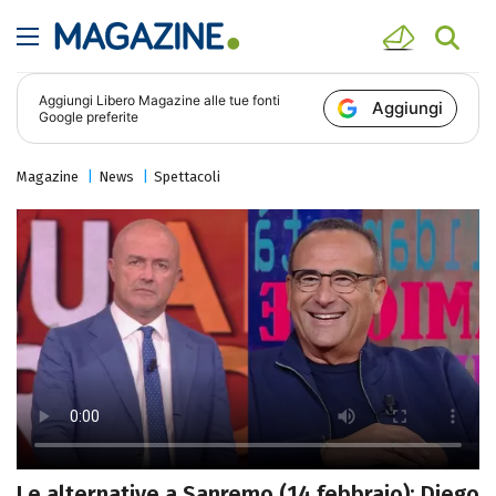
Aggiungi
Libero Magazine
alle tue fonti
Aggiungi
Google preferite
Magazine
News
Spettacoli
Le alternative a Sanremo (14 febbraio): Diego