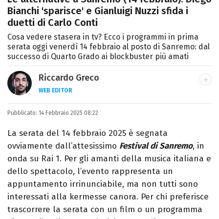
Bianchi 'sparisce' e Gianluigi Nuzzi sfida i
duetti di Carlo Conti
Cosa vedere stasera in tv? Ecco i programmi in prima
serata oggi venerdì 14 febbraio al posto di Sanremo: dal
successo di Quarto Grado ai blockbuster più amati
Riccardo Greco
WEB EDITOR
LINKEDIN
Pubblicato:
Si avvicina all'editoria studiando all'IED
14 Febbraio 2025 08:22
come Fashion Editor. Si specializza poi in
La serata del 14 febbraio 2025 è segnata
Comunicazione digitale, Giornalismo e
ovviamente dall’attesissimo
Festival di Sanremo
, in
Nuovi media presso La Sapienza,
onda su Rai 1. Per gli amanti della musica italiana e
collaborando con alcune testate ed uffici
dello spettacolo, l’evento rappresenta un
stampa.
appuntamento irrinunciabile, ma non tutti sono
interessati alla kermesse canora. Per chi preferisce
trascorrere la serata con un film o un programma