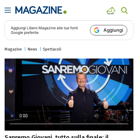
Aggiungi
Libero Magazine
alle tue fonti
Aggiungi
Google preferite
Magazine
News
Spettacoli
Sanremo Giovani, tutto sulla finale: il