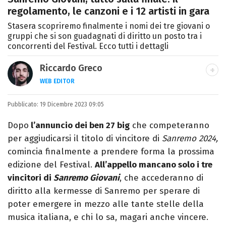
regolamento, le canzoni e i 12 artisti in gara
Stasera scopriremo finalmente i nomi dei tre giovani o
gruppi che si son guadagnati di diritto un posto tra i
concorrenti del Festival. Ecco tutti i dettagli
Riccardo Greco
WEB EDITOR
LINKEDIN
Pubblicato:
Si avvicina all'editoria studiando all'IED
19 Dicembre 2023 09:05
come Fashion Editor. Si specializza poi in
Dopo
l’annuncio dei ben 27 big
che competeranno
Comunicazione digitale, Giornalismo e
per aggiudicarsi il titolo di vincitore di
Sanremo 2024,
Nuovi media presso La Sapienza,
comincia finalmente a prendere forma la prossima
collaborando con alcune testate ed uffici
edizione del Festival.
All’appello mancano solo i tre
stampa.
vincitori di
Sanremo Giovani
, che accederanno di
diritto alla kermesse di Sanremo per sperare di
poter emergere in mezzo alle tante stelle della
musica italiana, e chi lo sa, magari anche vincere.