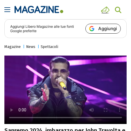
Aggiungi
Libero Magazine
alle tue fonti
Aggiungi
Google preferite
Magazine
News
Spettacoli
Sanremo 2024, imbarazzo per John Travolta e