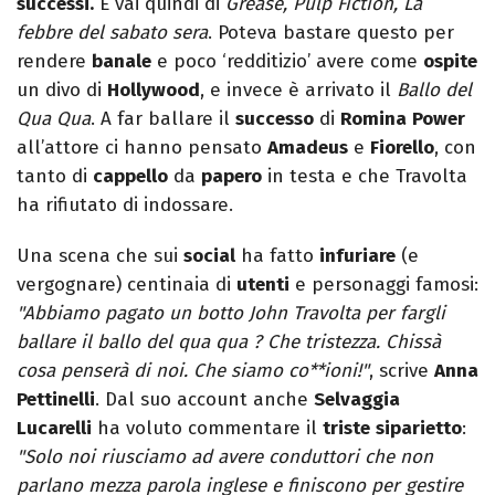
successi.
E vai quindi di
Grease, Pulp Fiction, La
febbre del sabato sera
. Poteva bastare questo per
rendere
banale
e poco ‘redditizio’ avere come
ospite
un divo di
Hollywood
, e invece è arrivato il
Ballo del
Qua Qua
. A far ballare il
successo
di
Romina
Power
all’attore ci hanno pensato
Amadeus
e
Fiorello
, con
tanto di
cappello
da
papero
in testa e che Travolta
ha rifiutato di indossare.
Una scena che sui
social
ha fatto
infuriare
(e
vergognare) centinaia di
utenti
e personaggi famosi:
"Abbiamo pagato un botto John Travolta per fargli
ballare il ballo del qua qua ? Che tristezza. Chissà
cosa penserà di noi. Che siamo co**ioni!"
, scrive
Anna
Pettinelli
. Dal suo account anche
Selvaggia
Lucarelli
ha voluto commentare il
triste
siparietto
:
"Solo noi riusciamo ad avere conduttori che non
parlano mezza parola inglese e finiscono per gestire