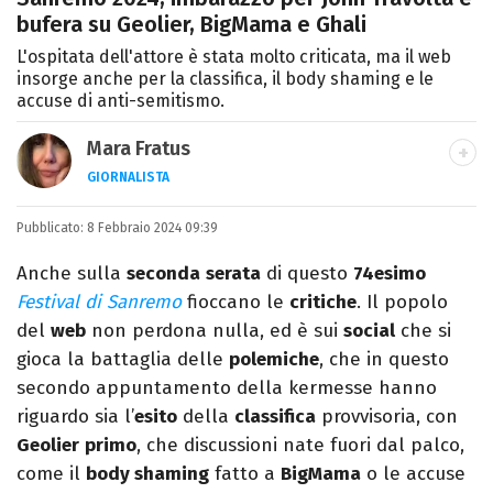
bufera su Geolier, BigMama e Ghali
L'ospitata dell'attore è stata molto criticata, ma il web
insorge anche per la classifica, il body shaming e le
accuse di anti-semitismo.
Mara Fratus
GIORNALISTA
Nella mia vita non possono mancare, il
Pubblicato:
8 Febbraio 2024 09:39
silenzio, il mare e Il Libro dell'inquietudine
sul comodino, insieme a un romanzo di
Anche sulla
seconda
serata
di questo
74esimo
Zafon.
Festival di Sanremo
fioccano le
critiche
. Il popolo
del
web
non perdona nulla, ed è sui
social
che si
gioca la battaglia delle
polemiche
, che in questo
secondo appuntamento della kermesse hanno
riguardo sia l’
esito
della
classifica
provvisoria, con
Geolier
primo
, che discussioni nate fuori dal palco,
come il
body shaming
fatto a
Big
Mama
o le accuse