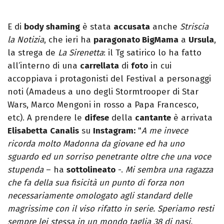
E di
body shaming
è stata
accusata
anche
Striscia
la Notizia
, che ieri ha
paragonato BigMama
a
Ursula
,
la strega de
La Sirenetta
: il Tg satirico lo ha fatto
all’interno di una
carrellata
di
foto
in cui
accoppiava i protagonisti del Festival a personaggi
noti (Amadeus a uno degli Stormtrooper di Star
Wars, Marco Mengoni in rosso a Papa Francesco,
etc). A prendere le
difese
della
cantante
è arrivata
Elisabetta
Canalis
su
Instagram:
"
A me invece
ricorda molto Madonna da giovane ed ha uno
sguardo ed un sorriso penetrante oltre che una voce
stupenda
– ha
sottolineato
-.
Mi sembra una ragazza
che fa della sua fisicità un punto di forza non
necessariamente omologato agli standard delle
magrissime con il viso rifatto in serie. Speriamo resti
sempre lei stessa in un mondo taglia 38 di nasi,