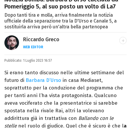
Pomeriggio 5, al suo posto un volto di La7
Dopo tanti tira e molla, arriva finalmente la notizia
ufficiale della separazione tra la D'Urso e Canale 5, a
sostituirla arriva però un'altra bella partenopea
Riccardo Greco
WEB EDITOR
LINKEDIN
Pubblicato:
Si avvicina all'editoria studiando all'IED
1 Luglio 2023 16:57
come Fashion Editor. Si specializza poi in
Si erano tanto discusso nelle ultime settimane del
Comunicazione digitale, Giornalismo e
futuro di
Barbara D’Urso
in casa Mediaset,
Nuovi media presso La Sapienza,
soprattutto per la conduzione del programma che
collaborando con alcune testate ed uffici
per tanti anni l’ha vista protagonista. Qualcuno
stampa.
aveva vociferato che la presentatrice si sarebbe
spostata nella rivale Rai, altri la volevano
addirittura già in trattativa con
Ballando con le
stelle
nel ruolo di giudice. Quel che è sicuro è che l
a