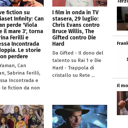
Terz
e fiction su
I film in onda in TV
aset Infinity: Can
stasera, 29 luglio:
n perde 'Viola
Chris Evans contro
 il mare 3', torna
Bruce Willis, The
ina Ferilli e
Gifted contro Die
Fran
essa Incontrada
Hard
oppia. Le storie
Da Gifted - Il dono del
non perdere
talento su Rai 1 e Die
Yaman, Can
Hard - Trappola di
n, Sabrina Ferilli,
cristallo su Rete ...
ssa Incontrada e
Il mo
e le fiction da non