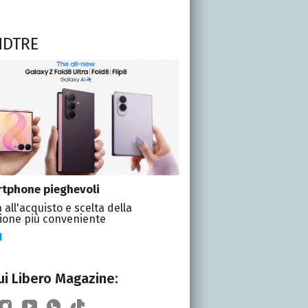
NDTRE
tphone pieghevoli
 all'acquisto e scelta della
ione più conveniente
I
i Libero Magazine: