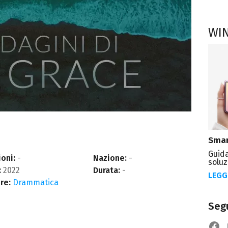
WI
Smar
Guida
oni:
-
Nazione:
-
soluz
:
2022
Durata:
-
LEGG
re:
Drammatica
Segu