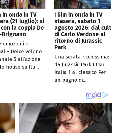
lm in onda in TV
I film in onda in TV
era (21 luglio): si
stasera, sabato 1
 con la coppia De
agosto 2026: dal cult
a-Brignano
di Carlo Verdone al
ritorno di Jurassic
e emozioni di
Park
bal - Dolce veleno
Una serata ricchissima:
anale 5 all’azione
da Jurassic Park III su
fe house su Ita...
Italia 1 al classico Per
un pugno di...