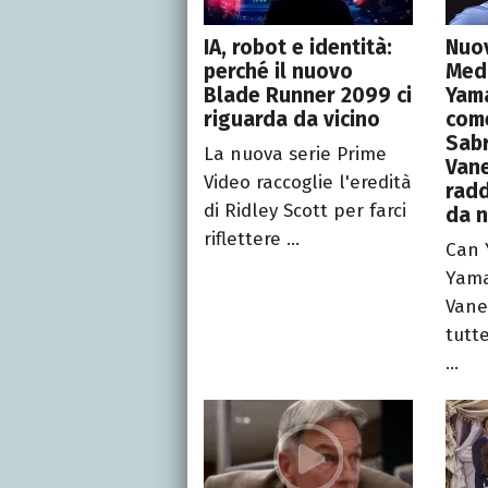
IA, robot e identità:
Nuov
perché il nuovo
Medi
Blade Runner 2099 ci
Yama
riguarda da vicino
come
Sabr
La nuova serie Prime
Van
Video raccoglie l'eredità
radd
di Ridley Scott per farci
da 
riflettere ...
Can 
Yama
Vane
tutt
...