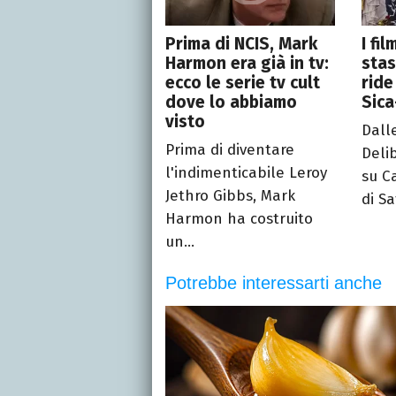
Prima di NCIS, Mark
I fi
Harmon era già in tv:
stas
ecco le serie tv cult
ride
dove lo abbiamo
Sic
visto
Dall
Prima di diventare
Deli
l'indimenticabile Leroy
su C
Jethro Gibbs, Mark
di Sa
Harmon ha costruito
un...