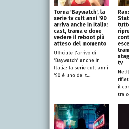
Torna 'Baywatch', la
Ran
serie tv cult anni '90
Stat
arriva anche in Italia:
tutt
cast, trama e dove
ripr
vedere il reboot più
cont
atteso del momento
esce
tram
Ufficiale l'arrivo di
stag
'Baywatch' anche in
tv
Italia: la serie cult anni
Netfl
'90 è uno dei t...
rifle
il co
tra c