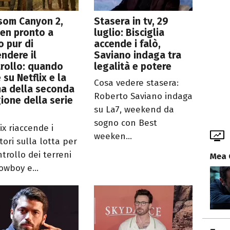
som Canyon 2,
Stasera in tv, 29
en pronto a
luglio: Bisciglia
o pur di
accende i falò,
endere il
Saviano indaga tra
rollo: quando
legalità e potere
 su Netflix e la
Cosa vedere stasera:
a della seconda
Roberto Saviano indaga
ione della serie
su La7, weekend da
sogno con Best
ix riaccende i
weeken...
ttori sulla lotta per
ntrollo dei terreni
Mea 
owboy e...