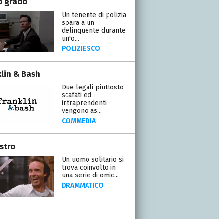
o grado
Un tenente di polizia
spara a un
delinquente durante
un'o...
POLIZIESCO
klin & Bash
Due legali piuttosto
scafati ed
intraprendenti
vengono as...
COMMEDIA
stro
Un uomo solitario si
trova coinvolto in
una serie di omic...
DRAMMATICO