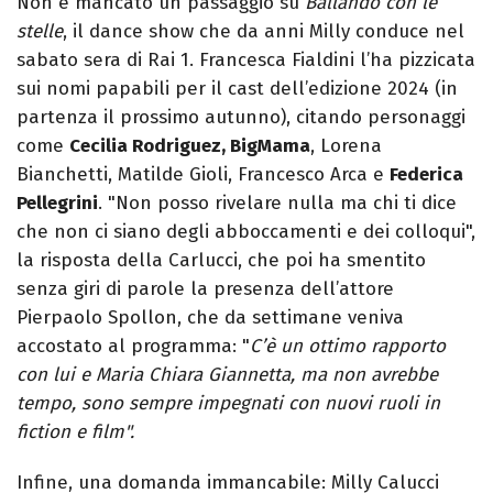
Non è mancato un passaggio su
Ballando con le
stelle
, il dance show che da anni Milly conduce nel
sabato sera di Rai 1. Francesca Fialdini l’ha pizzicata
sui nomi papabili per il cast dell’edizione 2024 (in
partenza il prossimo autunno), citando personaggi
come
Cecilia Rodriguez, BigMama
, Lorena
Bianchetti, Matilde Gioli, Francesco Arca e
Federica
Pellegrini
. "Non posso rivelare nulla ma chi ti dice
che non ci siano degli abboccamenti e dei colloqui",
la risposta della Carlucci, che poi ha smentito
senza giri di parole la presenza dell’attore
Pierpaolo Spollon, che da settimane veniva
accostato al programma: "
C’è un ottimo rapporto
con lui e Maria Chiara Giannetta, ma non avrebbe
tempo, sono sempre impegnati con nuovi ruoli in
fiction e film".
Infine, una domanda immancabile: Milly Calucci