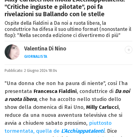
"Critiche ingiuste e pilotate", poi fa
rivelazioni su Ballando con le stelle
Ospite della Fialdini a Da noi a ruota libera, la
conduttrice ha difesa il suo ultimo format (nonostante il
flop): "Nella seconda edizione ci divertiremo di più"
Valentina Di Nino
GIORNALISTA
LINKEDIN
INSTAGRAM
FACEBOOK
SITO
Pubblicato:
Romana, laurea in Scienze Politiche,
2 Giugno 2024 18:04
giornalista per caso. Ho scritto per
"Una donna che non ha paura di niente", così l’ha
quotidiani, settimanali, siti e agenzie,
presentata
Francesca Fialdini
, conduttrice di
Da noi
prevalentemente di cronaca e spettacoli.
a ruota libera
, che ha accolto nello studio dello
show della domenica di Rai Uno,
Milly Carlucci
,
reduce da una nuova avventura televisiva che si
avvia a chiudere sabato prossimo,
piuttosto
tormentata, quella de
L’Acchiappatalenti
. Dice