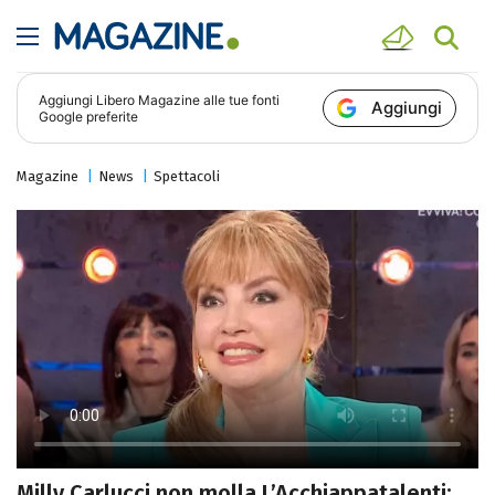
Aggiungi
Libero Magazine
alle tue fonti
Aggiungi
Google preferite
Magazine
News
Spettacoli
Milly Carlucci non molla L’Acchiappatalenti: