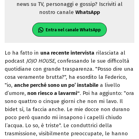
news su TV, personaggi e gossip? Iscriviti al
nostro canale
WhatsApp
Entra nel canale WhatsApp
Lo ha fatto in
una recente intervista
rilasciata al
podcast
JOJO HOUSE
, confessando le sue difficoltà
quotidiane con grande trasparenza. "Posso dire una
cosa veramente brutta?", ha esordito la Federico,
"io,
anche perché sono un po’ instabile
a livello
d’umore,
non riesco a lavarmi"
. Poi ha aggiunto: "ora
sono quattro o cinque giorni che non mi lavo. Il
bidet sì, la faccia anche. Le mie docce non durano
poco però quando mi insapono i capelli chiudo
l’acqua. Lo so, è triste". Le conduttrici della
trasmissione, visibilmente preoccupate, le hanno