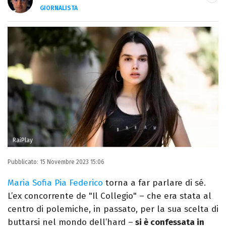
GIORNALISTA
Autore, giornalista, cantautore. Laureato in
Letterature Straniere, è appassionato di
cinema, poesia e Shakespeare. Scrive
canzoni e ama i gatti.
RaiPlay
Pubblicato:
15 Novembre 2023 15:06
Maria Sofia Pia Federico
torna a far parlare di sé.
L’ex concorrente de "Il Collegio" – che era stata al
centro di polemiche, in passato, per la sua scelta di
buttarsi nel mondo dell’hard –
si è confessata in