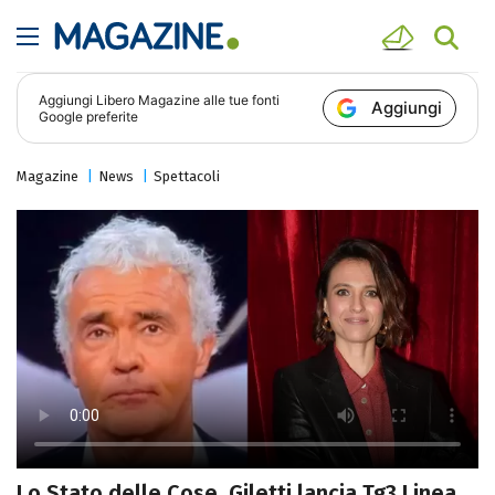
Aggiungi
Libero Magazine
alle tue fonti
Aggiungi
Google preferite
Magazine
News
Spettacoli
Lo Stato delle Cose, Giletti lancia Tg3 Linea