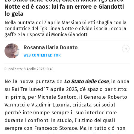
Notte ed è caos: lui fa un errore e Giandotti
lo gela
Nella puntata del 7 aprile Massimo Giletti sbaglia con la
conduttrice del Tg3 Linea Notte e divide i social: ecco la
gaffe e la risposta di Monica Giandotti
Rosanna Ilaria Donato
WEB CONTENT EDITOR
Laureata in Linguaggi dei Media, mi dedico
Pubblicato:
8 Aprile 2025 10:40
al mondo dell’intrattenimento da 10 anni.
Ho lavorato come web content editor
Nella nuova puntata de
Lo Stato delle Cose
, in onda
freelance per diverse testate.
su Rai Tre lunedì 7 aprile 2025, c’è spazio per tutto:
in primis, per Michele Santoro, il Generale Roberto
Vannacci e Vladimir Luxuria, criticata sui social
perché interrompe sempre il suo interlocutore
durante i confronti in studio, l’ultimo dei quali
sempre con Francesco Storace. Ma in tutto ciò non