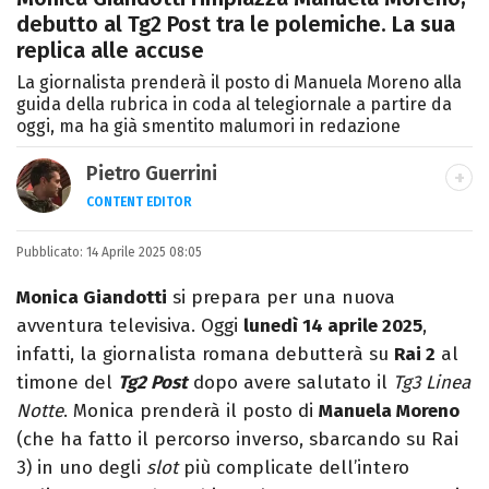
debutto al Tg2 Post tra le polemiche. La sua
replica alle accuse
La giornalista prenderà il posto di Manuela Moreno alla
guida della rubrica in coda al telegiornale a partire da
oggi, ma ha già smentito malumori in redazione
Pietro Guerrini
CONTENT EDITOR
Laurea in Lettere, smania di viaggi e
Pubblicato:
14 Aprile 2025 08:05
passione per i cartoni (della pizza e della
Pixar).
Monica Giandotti
si prepara per una nuova
avventura televisiva. Oggi
lunedì 14 aprile 2025
,
infatti, la giornalista romana debutterà su
Rai 2
al
timone del
Tg2 Post
dopo avere salutato il
Tg3 Linea
Notte
. Monica prenderà il posto di
Manuela Moreno
(che ha fatto il percorso inverso, sbarcando su Rai
3) in uno degli
slot
più complicate dell’intero