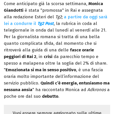
Come anticipato già la scorsa settimana,
Monica
Giandotti
è stata "promossa" in Rai e assegnata
alla redazione Esteri del
Tg2
;
a partire da oggi sarà
lei a condurre il
Tg2 Post
, la rubrica in coda al
telegiornale in onda dal lunedì al venerdì alle 21.
Per la giornalista romana si tratta di una bella
quanto complicata sfida, dal momento che si
ritroverà alla guida di una delle
fasce orarie
peggiori di Rai 2
, in
crisi
da parecchio tempo e
spesso a malapena oltre la soglia del 2% di share.
"
Emozionata sì ma in senso positivo
, è una fascia
oraria molto importante dell’informazione del
servizio pubblico.
Quindi c’è energia, entusiasmo ma
nessuna ansia
" ha raccontato Monica ad
Adkronos
a
poche ore dal suo
debutto
.
Vuoi essere sempre aggiornato sulle ultime