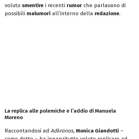
voluto
smentire
i recenti
rumor
che parlavano di
possibili
malumori
all’interno della
redazione
.
La replica alle polemiche e l’addio di Manuela
Moreno
Raccontandosi ad
Adkronos
,
Monica Giandotti
–
come detto – ha innanzitutto voluto replicare ad