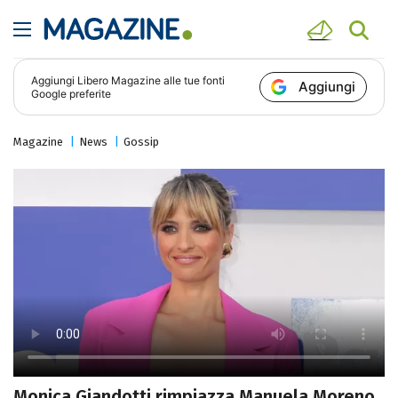
Aggiungi
Libero Magazine
alle tue fonti
Aggiungi
Google preferite
Magazine
News
Gossip
Monica Giandotti rimpiazza Manuela Moreno,