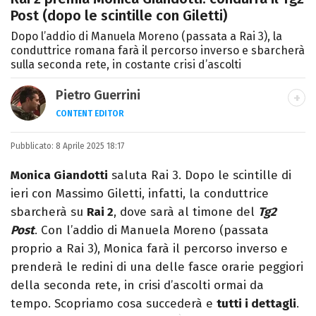
Post (dopo le scintille con Giletti)
Dopo l’addio di Manuela Moreno (passata a Rai 3), la
conduttrice romana farà il percorso inverso e sbarcherà
sulla seconda rete, in costante crisi d’ascolti
Pietro Guerrini
CONTENT EDITOR
Laurea in Lettere, smania di viaggi e
Pubblicato:
8 Aprile 2025 18:17
passione per i cartoni (della pizza e della
Pixar).
Monica Giandotti
saluta Rai 3. Dopo le scintille di
ieri con Massimo Giletti, infatti, la conduttrice
sbarcherà su
Rai 2
, dove sarà al timone del
Tg2
Post
. Con l’addio di Manuela Moreno (passata
proprio a Rai 3), Monica farà il percorso inverso e
prenderà le redini di una delle fasce orarie peggiori
della seconda rete, in crisi d’ascolti ormai da
tempo. Scopriamo cosa succederà e
tutti i dettagli
.