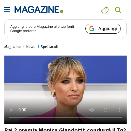
Aggiungi
Libero Magazine
alle tue fonti
Aggiungi
Google preferite
Magazine
News
Spettacoli
Rai 2 premia Monica Giandotti: condurrà il Tg2