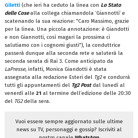
Giletti
(che ieri ha ceduto la linea con
Lo Stato
delle Cose
alla collega chiamandola ‘Giannotti’ e
scatenando la sua reazione: "Caro Massimo, grazie
per la linea. Una piccola annotazione: è Giandotti
e non Giannotti, così magari la prossima ci
salutiamo con i cognomi giusti"), la conduttrice
passerà dunque alla seconda rete e saluterà la
seconda serata di Rai 3. Come anticipato da
LaPresse
, infatti, Monica Giandotti è stata
assegnata alla redazione Esteri del
Tg2
e condurrà
tutti gli appuntamenti del
Tg2 Post
dal lunedì al
venerdì alle
21
al termine dell’edizione delle 20:30
del
TG2
della sera.
Vuoi essere sempre aggiornato sulle ultime
news su TV, personaggi e gossip? Iscriviti al
nostro canale
WhatsApp