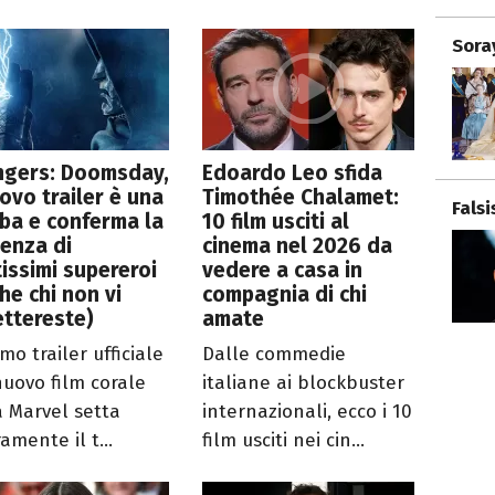
Sora
ngers: Doomsday,
Edoardo Leo sfida
uovo trailer è una
Timothée Chalamet:
Fals
ba e conferma la
10 film usciti al
enza di
cinema nel 2026 da
issimi supereroi
vedere a casa in
he chi non vi
compagnia di chi
ttereste)
amate
imo trailer ufficiale
Dalle commedie
nuovo film corale
italiane ai blockbuster
a Marvel setta
internazionali, ecco i 10
amente il t...
film usciti nei cin...