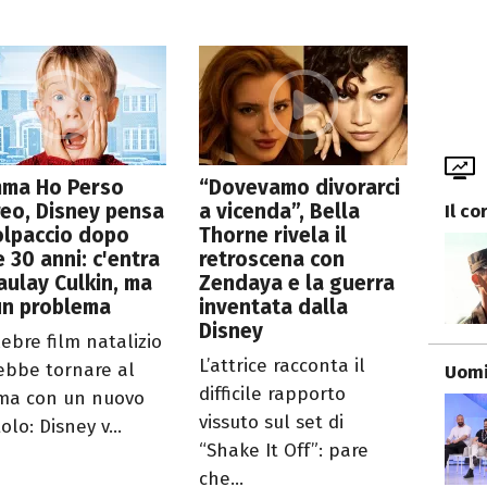
ma Ho Perso
“Dovevamo divorarci
reo, Disney pensa
a vicenda”, Bella
Il co
olpaccio dopo
Thorne rivela il
e 30 anni: c'entra
retroscena con
ulay Culkin, ma
Zendaya e la guerra
un problema
inventata dalla
Disney
lebre film natalizio
L’attrice racconta il
ebbe tornare al
Uomi
difficile rapporto
ma con un nuovo
vissuto sul set di
olo: Disney v...
“Shake It Off”: pare
che...