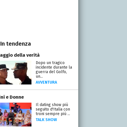
In tendenza
raggio della verità
Dopo un tragico
incidente durante la
guerra del Golfo,
un...
AVVENTURA
ni e Donne
Il dating show più
seguito d'Italia con
troni sempre più ...
TALK SHOW