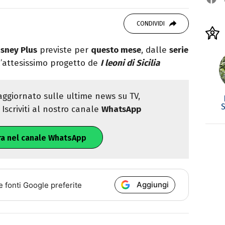
studiando all'IED come Fashion Editor. Si
CONDIVIDI
icazione digitale, Giornalismo e Nuovi media
laborando con alcune testate ed uffici stampa.
isney Plus
previste per
questo mese
, dalle
serie
’attesissimo progetto de
I leoni di Sicilia
ggiornato sulle ultime news su TV,
Iscriviti al nostro canale
WhatsApp
ra nel canale WhatsApp
Aggiungi
e fonti Google preferite