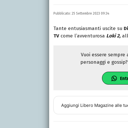
LINKEDIN
Si avvicina all'editoria 
Pubblicato:
25 Settembre 2023 09:34
specializza poi in Comun
presso La Sapienza, col
Tante entusiasmanti uscite su
D
TV
come l’avventurosa
Loki 2,
all
Vuoi essere sempre a
personaggi e gossip? 
Ent
Aggiungi
Libero Magazine
alle tu