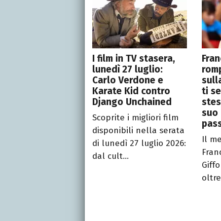
I film in TV stasera,
Fran
lunedì 27 luglio:
romp
Carlo Verdone e
sull
Karate Kid contro
ti s
Django Unchained
stes
suo 
Scoprite i migliori film
pas
disponibili nella serata
Il m
di lunedì 27 luglio 2026:
Fran
dal cult...
Giffo
oltre