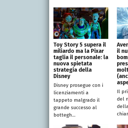
Toy Story 5 supera il
Ave
miliardo ma la Pixar
il n
taglia il personale: la
bom
nuova spietata
pres
strategia della
molt
Disney
(anc
aspe
Disney prosegue con i
Il pr
licenziamenti a
del 
tappeto malgrado il
dell
grande successo al
chiar
bottegh...