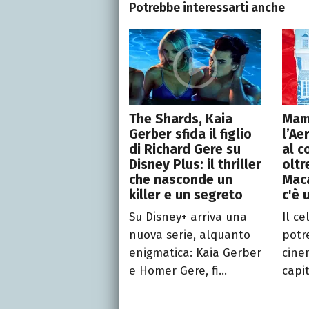
Potrebbe interessarti anche
The Shards, Kaia
Mam
Gerber sfida il figlio
l’Ae
di Richard Gere su
al c
Disney Plus: il thriller
oltr
che nasconde un
Maca
killer e un segreto
c'è 
Su Disney+ arriva una
Il ce
nuova serie, alquanto
potr
enigmatica: Kaia Gerber
cine
e Homer Gere, fi...
capit