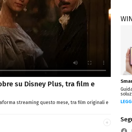
WI
Smar
obre su Disney Plus, tra film e
Guida
soluz
LEGG
iattaforma streaming questo mese, tra film originali e
Segu