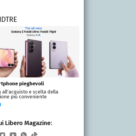
NDTRE
tphone pieghevoli
 all'acquisto e scelta della
ione più conveniente
I
i Libero Magazine: