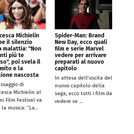
cesca Michielin
Spider-Man: Brand
e il silenzio
New Day, ecco quali
a malattia: "Non
film e serie Marvel
enti più te
vedere per arrivare
so", poi svela il
preparati al nuovo
mito e la
capitolo
sione nascosta
In attesa dell'uscita del
essaggio di
nuovo capitolo della
cesca Michielin al
saga, ecco tutti i film da
ni Film Festival va
vedere se ...
 la musica: “La...