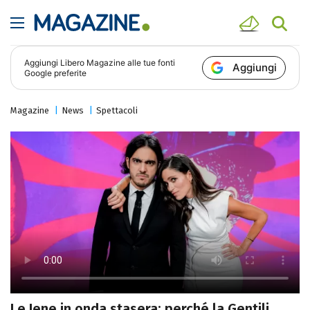
Aggiungi
Libero Magazine
alle tue fonti
Aggiungi
Google preferite
Magazine
News
Spettacoli
Le Iene in onda stasera: perché la Gentili