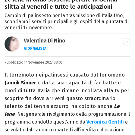
slitta al venerdì e tutte le anticipazioni
Cambio di palinsesto per la trasmissione di Italia Uno,
scopriamo i servizi principali e gli ospiti della puntata di
venerdì 17 novembre.
Valentina Di Nino
GIORNALISTA
LINKEDIN
INSTAGRAM
FACEBOOK
SITO
Pubblicato:
Romana, laurea in Scienze Politiche,
17 Novembre 2023 08:05
giornalista per caso. Ho scritto per
Il terremoto nei palinsesti causato dal fenomeno
quotidiani, settimanali, siti e agenzie,
Jannik Sinner
e dalla sua capacità di far battere i
prevalentemente di cronaca e spettacoli.
cuori di tutta Italia che rimane incollata alla tv per
scoprire fin dove arriverà questo straordinario
talento del tennis azzurro, ha colpito anche
Le
Iene
.
Nel generale rivolgimento della programmazione il
programma condotto quest’anno da
Veronica Gentili
è
scivolato dal canonico martedì all’inedita collocazione