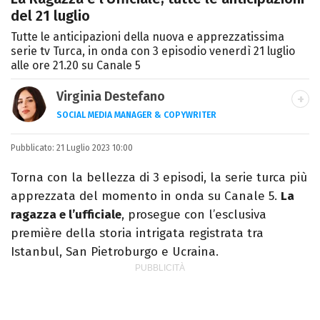
del 21 luglio
Tutte le anticipazioni della nuova e apprezzatissima
serie tv Turca, in onda con 3 episodio venerdì 21 luglio
alle ore 21.20 su Canale 5
Virginia Destefano
SOCIAL MEDIA MANAGER & COPYWRITER
Una passione smisurata per le serie TV.
Pubblicato:
21 Luglio 2023 10:00
Laurea in Cinema, Televisione e New Media,
videomaking e scrittura sono il mio
Torna con la bellezza di 3 episodi, la serie turca più
passatempo preferito.
apprezzata del momento in onda su Canale 5.
La
ragazza e l’ufficiale
, prosegue con l’esclusiva
première della storia intrigata registrata tra
Istanbul, San Pietroburgo e Ucraina.