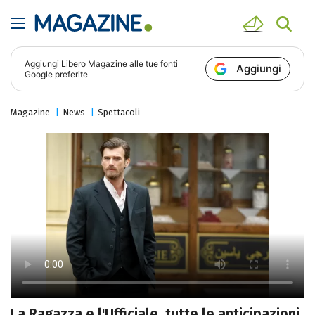
Aggiungi
Libero Magazine
alle tue fonti
Aggiungi
Google preferite
Magazine
News
Spettacoli
La Ragazza e l'Ufficiale, tutte le anticipazioni