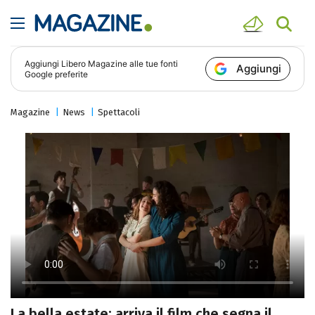
Aggiungi
Libero Magazine
alle tue fonti
Aggiungi
Google preferite
Magazine
News
Spettacoli
La bella estate: arriva il film che segna il