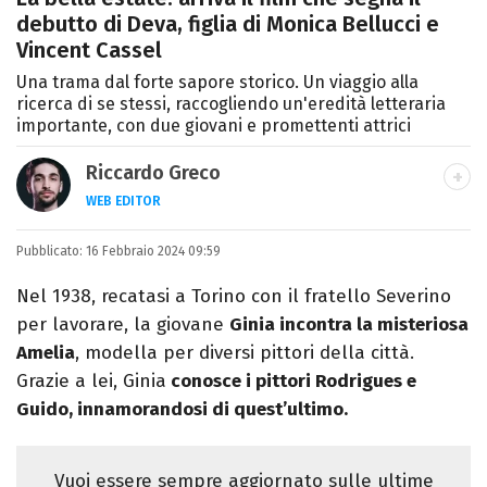
debutto di Deva, figlia di Monica Bellucci e
Vincent Cassel
Una trama dal forte sapore storico. Un viaggio alla
ricerca di se stessi, raccogliendo un'eredità letteraria
importante, con due giovani e promettenti attrici
Riccardo Greco
WEB EDITOR
LINKEDIN
Pubblicato:
Si avvicina all'editoria studiando all'IED
16 Febbraio 2024 09:59
come Fashion Editor. Si specializza poi in
Nel 1938, recatasi a Torino con il fratello Severino
Comunicazione digitale, Giornalismo e
per lavorare, la giovane
Ginia incontra la misteriosa
Nuovi media presso La Sapienza,
Amelia
, modella per diversi pittori della città.
collaborando con alcune testate ed uffici
Grazie a lei, Ginia
conosce i pittori Rodrigues e
stampa.
Guido, innamorandosi di quest’ultimo.
Vuoi essere sempre aggiornato sulle ultime