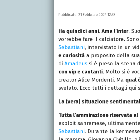
Autore, giornalista, cant
appassionato di cinema,
Pubblicato:
21 Febbraio 2024 12:33
gatti.
Ha quindici anni. Ama l’Inter
. Su
vorrebbe fare il calciatore. Son
Sebastiani
, intervistato in un vi
e curiosità
a proposito della sua 
di
Amadeus
si è preso la scena d
con vip e cantanti
. Molto si è vo
creator Alice Mordenti. Ma
qual è
svelato. Ecco tutti i dettagli qui 
La (vera) situazione sentimental
Tutta l’ammirazione riservata al
exploit sanremese, ultimamente s
Sebastiani
. Durante la kermess
la mamma, Giovanna Civitillo, 