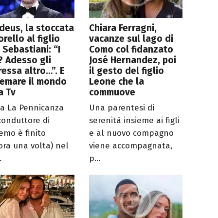
eus, la stoccata
Chiara Ferragni,
orello al figlio
vacanze sul lago di
 Sebastiani: “I
Como col fidanzato
? Adesso gli
José Hernandez, poi
ressa altro…”. E
il gesto del figlio
remare il mondo
Leone che la
a Tv
commuove
 a La Pennicanza
Una parentesi di
 conduttore di
serenità insieme ai figli
emo è finito
e al nuovo compagno
ora una volta) nel
viene accompagnata,
.
p...