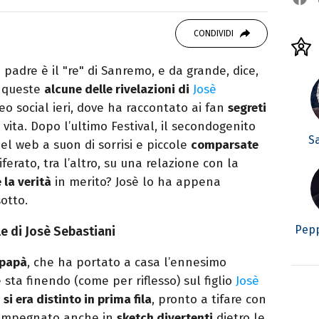
autore. Laureato in Letterature Straniere, è
 poesia e Shakespeare. Scrive canzoni e ama i
CONDIVIDI
o padre è il "re" di Sanremo, e da grande, dice,
o queste
alcune delle rivelazioni di
Josè
deo social ieri, dove ha raccontato ai fan
segreti
vita. Dopo l’ultimo Festival, il secondogenito
S
el web a suon di sorrisi e piccole
comparsate
ciferato, tra l’altro, su una relazione con la
 la verità
in merito? Josè lo ha appena
sotto.
Pepp
e di Josè Sebastiani
 papà
, che ha portato a casa l’ennesimo
ta finendo (come per riflesso) sul figlio
Josè
e
si era distinto in prima fila
, pronto a tifare con
e impegnato anche in
sketch divertenti
dietro le