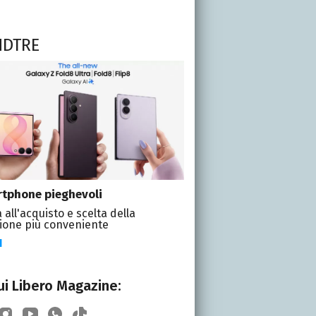
NDTRE
tphone pieghevoli
 all'acquisto e scelta della
ione più conveniente
I
i Libero Magazine: