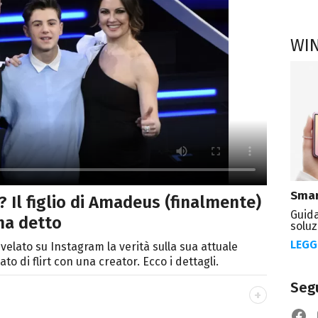
WI
Smar
? Il figlio di Amadeus (finalmente)
Guida
ha detto
soluz
LEGG
velato su Instagram la verità sulla sua attuale
to di flirt con una creator. Ecco i dettagli.
Segu