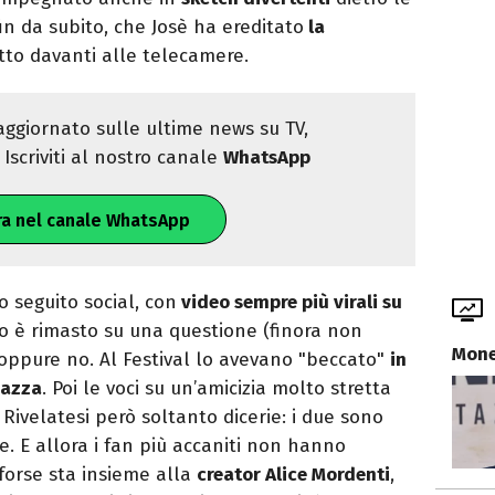
fin da subito, che Josè ha ereditato
la
utto davanti alle telecamere.
ggiornato sulle ultime news su TV,
Iscriviti al nostro canale
WhatsApp
ra nel canale WhatsApp
o seguito social, con
video sempre più virali su
o è rimasto su una questione (finora non
Mone
 oppure no. Al Festival lo avevano "beccato"
in
gazza
. Poi le voci su un’amicizia molto stretta
. Rivelatesi però soltanto dicerie: i due sono
e. E allora i fan più accaniti non hanno
 forse sta insieme alla
creator Alice Mordenti
,