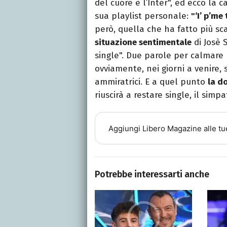
del cuore è l’Inter", ed ecco l
sua playlist personale:
"‘I’ p’me 
però, quella che ha fatto più sc
situazione sentimentale
di Josè 
single". Due parole per calmare l
ovviamente, nei giorni a venire, 
ammiratrici. E a quel punto
la d
riuscirà a restare single, il simp
Aggiungi
Libero Magazine
alle tu
Potrebbe interessarti anche