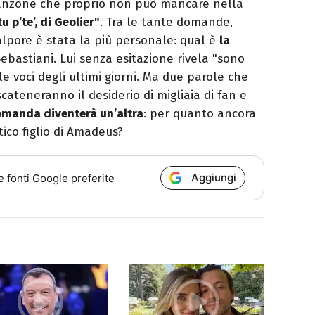
a canzone che proprio non può mancare nella
tu p’te’, di Geolier"
. Tra le tante domande,
alpore è stata la più personale: qual è
la
Sebastiani. Lui senza esitazione rivela "sono
e voci degli ultimi giorni. Ma due parole che
scateneranno il desiderio di migliaia di fan e
omanda diventerà un’altra
: per quanto ancora
atico figlio di Amadeus?
Aggiungi
e fonti Google preferite