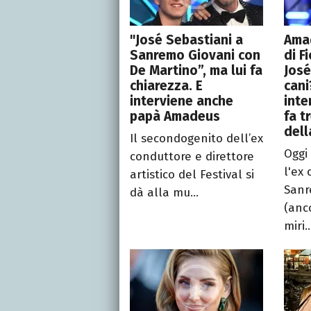
"José Sebastiani a
Amad
Sanremo Giovani con
di Fi
De Martino”, ma lui fa
José
chiarezza. E
cani
interviene anche
inte
papà Amadeus
fa t
dell
Il secondogenito dell’ex
Oggi
conduttore e direttore
l'ex
artistico del Festival si
Sanr
dà alla mu...
(anc
miri..