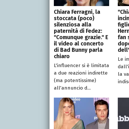
Chiara Ferragni, la
"Chi
stoccata (poco)
inci
silenziosa alla
figl
paternità di Fedez:
Hern
"Comunque grazie." E
fan 
il video al concerto
dopo
di Bad Bunny parla
dell
chiaro
Le i
L'influencer si è limitata
dall
a due reazioni indirette
la v
(ma potentissime)
indis
all'annuncio d...