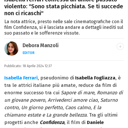
violento: "Sono stata picchiata. Se ti succede
non ci ricaschi"
La nota attrice, presto nelle sale cinematografiche con il
film Confidenza, si è lasciata andare a dettagli inediti sul
suo passato e le sofferenze vissute.
Debora Manzoli
EDITOR
LINKEDIN
INSTAGRAM
FACEBOOK
SITO
Pubblicato:
Scrittrice, copywriter, editor e pubblicista
18 Aprile 2024 12:37
mantovana, laureata in Lettere, Cinema e
Isabella Ferrari
, pseudonimo di
Isabella Fogliazza
, è
Tv. Ha due libri all’attivo e ama la scrittura
tra le attrici italiane più amate, reduce da film di
alla follia.
enorme successo tra cui
Sapore di mare
,
Romanzo di
un giovane povero
,
Arrivederci amore ciao
,
Saturno
contro
,
Un giorno perfetto
,
Caos calmo
,
E la
chiamano estate
e La grande bellezza
. Tra gli ultimi
progetti anche
Confidenza
, il film di
Daniele