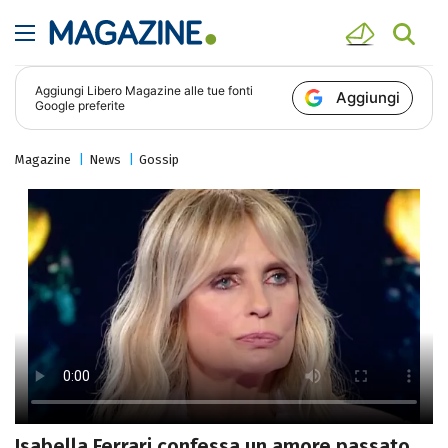
Aggiungi
Libero Magazine
alle tue fonti
Aggiungi
Google preferite
Magazine
News
Gossip
Isabella Ferrari confessa un amore passato