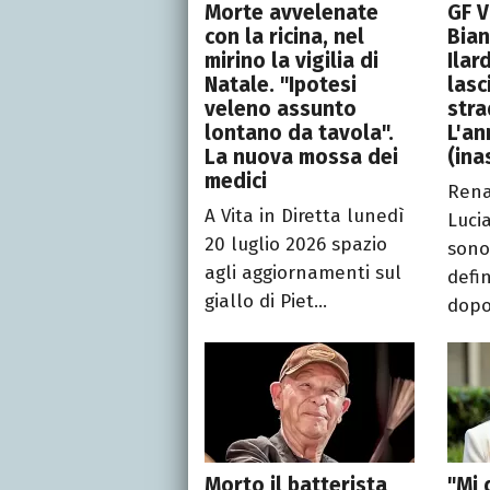
Morte avvelenate
GF V
con la ricina, nel
Bian
mirino la vigilia di
Ilar
Natale. "Ipotesi
lasc
veleno assunto
stra
lontano da tavola".
L'an
La nuova mossa dei
(ina
medici
Rena
A Vita in Diretta lunedì
Lucia
20 luglio 2026 spazio
sono
agli aggiornamenti sul
defi
giallo di Piet...
dopo 
Morto il batterista
"Mi 