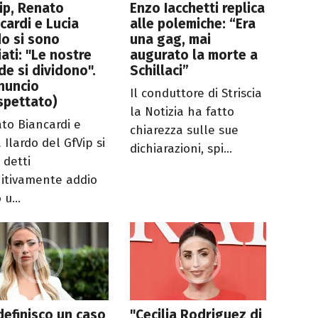
ip, Renato
Enzo Iacchetti replica
cardi e Lucia
alle polemiche: “Era
do si sono
una gag, mai
iati: "Le nostre
augurato la morte a
de si dividono".
Schillaci”
nuncio
Il conduttore di Striscia
spettato)
la Notizia ha fatto
to Biancardi e
chiarezza sulle sue
 Ilardo del GfVip si
dichiarazioni, spi...
 detti
nitivamente addio
u...
definisco un caso
"Cecilia Rodriguez di