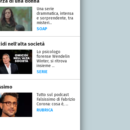
orza di una donna
Una serie
drammatica, intensa
e sorprendente, tra
misteri...
SOAP
di nell'alta società
Lo psicologo
forense Wendelin
Winter, si ritrova
insieme ...
SERIE
issimo
Tutto sul podcast
Falsissimo di Fabrizio
Corona: cosa è, ...
RUBRICA