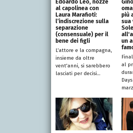
Edoardo Leo, nozze
Gino
al capolinea con
omag
Laura Marafioti:
più 
l’indiscrezione sulla
sua 
separazione
Sole
(consensuale) per il
all'
bene dei figli
un a
fam
L'attore e la compagna,
Final
insieme da oltre
al p
vent'anni, si sarebbero
dura
lasciati per decisi...
Days
marzo