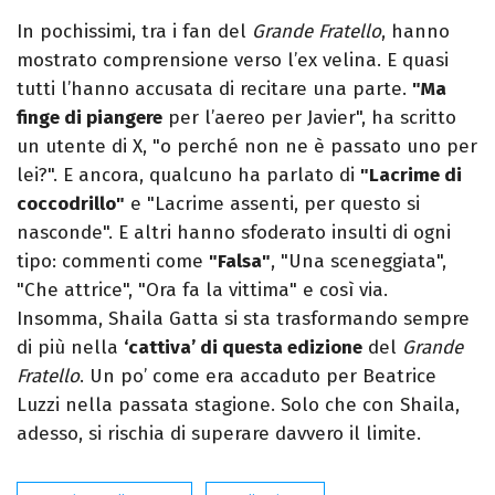
In pochissimi, tra i fan del
Grande Fratello
, hanno
mostrato comprensione verso l’ex velina. E quasi
tutti l’hanno accusata di recitare una parte.
"Ma
finge di piangere
per l’aereo per Javier", ha scritto
un utente di X, "o perché non ne è passato uno per
lei?". E ancora, qualcuno ha parlato di
"Lacrime di
coccodrillo"
e "Lacrime assenti, per questo si
nasconde". E altri hanno sfoderato insulti di ogni
tipo: commenti come
"Falsa"
, "Una sceneggiata",
"Che attrice", "Ora fa la vittima" e così via.
Insomma, Shaila Gatta si sta trasformando sempre
di più nella
‘cattiva’ di questa edizione
del
Grande
Fratello
. Un po’ come era accaduto per Beatrice
Luzzi nella passata stagione. Solo che con Shaila,
adesso, si rischia di superare davvero il limite.