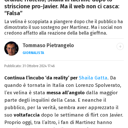
striscione pro-Javier. Ma il web non ci casca:
“Falsa”
La velina è scoppiata a piangere dopo che il pubblico ha
dimostrato il suo sostegno per Martinez. Ma i social non
credono affatto alla reazione della bella gieffina.
Tommaso Pietrangelo
GIORNALISTA
Autore, giornalista, cantautore. Laureato in
Pubblicato:
31 Ottobre 2024 17:46
Letterature Straniere, è appassionato di
cinema, poesia e Shakespeare. Scrive
Continua l’incubo ‘da reality’ per
Shaila Gatta
. Da
canzoni e ama i gatti.
quando è tornata in Italia con Lorenzo Spolverato,
l’ex velina è stata
messa all’angolo
dalla maggior
parte degli inquilini della Casa. E neanche il
pubblico, per la verità, sembra aver apprezzato il
suo
voltafaccia
dopo le settimane di flirt con Javier.
Proprio oggi, tra l’altro, i fan di Martinez hanno