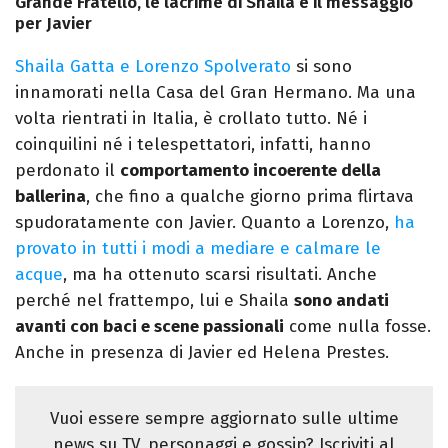
Grande Fratello, le lacrime di Shaila e il messaggio
per Javier
Shaila Gatta e Lorenzo Spolverato
si sono
innamorati nella Casa del Gran Hermano. Ma una
volta rientrati in Italia, è crollato tutto. Né i
coinquilini né i telespettatori, infatti, hanno
perdonato il
comportamento incoerente della
ballerina
, che fino a qualche giorno prima flirtava
spudoratamente con Javier. Quanto a Lorenzo,
ha
provato in tutti i modi a mediare e calmare le
acque
, ma ha ottenuto scarsi risultati. Anche
perché nel frattempo, lui e Shaila
sono andati
avanti con baci e scene passionali
come nulla fosse.
Anche in presenza di Javier ed Helena Prestes.
Vuoi essere sempre aggiornato sulle ultime
news su TV, personaggi e gossip? Iscriviti al