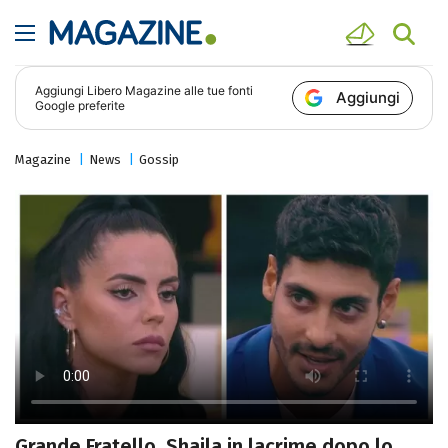
Aggiungi
Libero Magazine
alle tue fonti
Aggiungi
Google preferite
Magazine
News
Gossip
Grande Fratello, Shaila in lacrime dopo lo