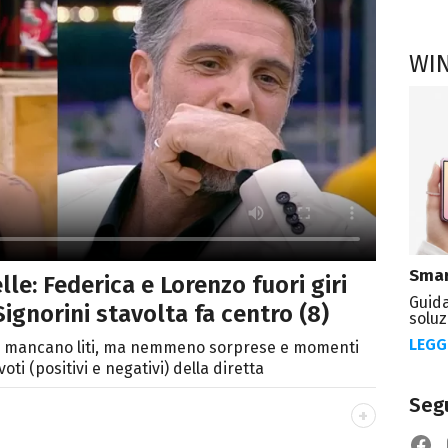
WI
Smar
lle: Federica e Lorenzo fuori giri
Guida
 Signorini stavolta fa centro (8)
soluz
LEGG
n mancano liti, ma nemmeno sorprese e momenti
ti (positivi e negativi) della diretta
Segu