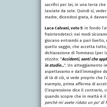
sacrifici per lei, in una terra c
lasciate da sole. Quindi sì, vede
madre, dicendosi grata, è davv
Luca Calvani, voto 5
: in fondo l
fraintendeteci: nei modi sicuram
giocano entrambi a pari livello,
quello saggio, che accetta tutto
dichiarazione di Tommaso (per lu
stizzito: "
Accidenti, senti che appl
in studio…
". Un atteggiamento im
aspettavamo e dall’immagine del 
di là di ciò, si vede proprio che 
esempio, prima afferma di accet
(l’espressione dice il contrario, 
quando scopre che in realtà è il 
perché mi avete ridato un po’ di 