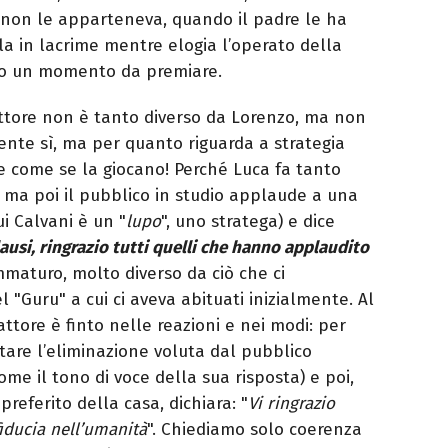
he non le apparteneva, quando il padre le ha
rla in lacrime mentre elogia l’operato della
ero un momento da premiare.
’attore non è tanto diverso da Lorenzo, ma non
ente sì, ma per quanto riguarda a strategia
 e come se la giocano! Perché Luca fa tanto
, ma poi il pubblico in studio applaude a una
i Calvani è un "
lupo
", uno stratega) e dice
ausi, ringrazio tutti quelli che hanno applaudito
maturo, molto diverso da ciò che ci
"Guru" a cui ci aveva abituati inizialmente. Al
l’attore è finto nelle reazioni e nei modi: per
tare l’eliminazione voluta dal pubblico
come il tono di voce della sua risposta) e poi,
preferito della casa, dichiara: "
Vi ringrazio
fiducia nell’umanità
". Chiediamo solo coerenza