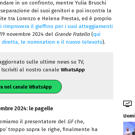
andare in un confronto, mentre Yulia Bruschi
separazione dei suoi genitori e poi incontra la
lite tra Lorenzo e Helena Prestas, ed è proprio
i rimprovera il gieffino per i suoi atteggiamenti
19 novembre 2024 del
Grande Fratello
(
qui
 diretta, le nomination e il nuovo televoto
).
ggiornato sulle ultime news su TV,
Iscriviti al nostro canale
WhatsApp
ra nel canale WhatsApp
embre 2024: le pagelle
Uomi
premiamo il presentatore del
GF
che,
o’ troppo sopra le righe, finalmente ha