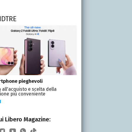
NDTRE
tphone pieghevoli
 all'acquisto e scelta della
ione più conveniente
I
i Libero Magazine: