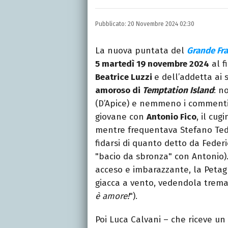
Laureata in Linguaggi d
dell’intrattenimento da
Pubblicato:
20 Novembre 2024 02:30
freelance per diverse te
La nuova puntata del
Grande Fra
5 martedì 19 novembre 2024
al f
Beatrice Luzzi
e dell’addetta ai 
amoroso di
Temptation Island
: n
(D’Apice) e nemmeno i commenti 
giovane con
Antonio Fico
, il cug
mentre frequentava Stefano Tedi
fidarsi di quanto detto da Feder
"bacio da sbronza" con Antonio)
acceso e imbarazzante, la Petagn
giacca a vento, vedendola trema
è amore!
").
Poi Luca Calvani – che riceve u