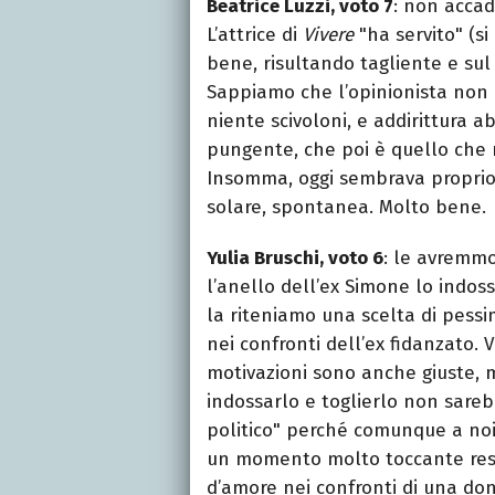
Beatrice Luzzi, voto 7
: non acca
L’attrice di
Vivere
"ha servito" (si
bene, risultando tagliente e sul
Sappiamo che l’opinionista non 
niente scivoloni, e addirittura 
pungente, che poi è quello che 
Insomma, oggi sembrava proprio 
solare, spontanea. Molto bene.
Yulia Bruschi, voto 6
: le avremmo
l’anello dell’ex Simone lo indos
la riteniamo una scelta di pess
nei confronti dell’ex fidanzato. 
motivazioni sono anche giuste, 
indossarlo e toglierlo non sare
politico" perché comunque a noi 
un momento molto toccante reso
d’amore nei confronti di una don