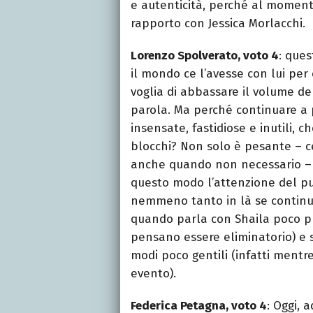
e autenticità, perché al mome
rapporto con Jessica Morlacchi.
Lorenzo Spolverato, voto 4
: ques
il mondo ce l’avesse con lui per
voglia di abbassare il volume de
parola. Ma perché continuare a 
insensate, fastidiose e inutili, c
blocchi? Non solo è pesante – ce
anche quando non necessario – m
questo modo l’attenzione del pub
nemmeno tanto in là se continua 
quando parla con Shaila poco pri
pensano essere eliminatorio) e s
modi poco gentili (infatti mentr
evento).
Federica Petagna, voto 4
: Oggi, 