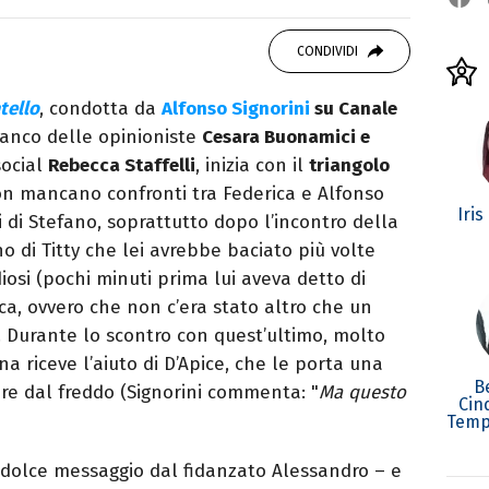
ei Media, mi dedico al mondo
 10 anni. Ho lavorato come web content editor
CONDIVIDI
state.
tello
, condotta da
Alfonso Signorini
su Canale
ianco delle opinioniste
Cesara Buonamici e
social
Rebecca Staffelli
, inizia con il
triangolo
on mancano confronti tra Federica e Alfonso
Iris
di Stefano, soprattutto dopo l’incontro della
ino di Titty che lei avrebbe baciato più volte
osi (pochi minuti prima lui aveva detto di
ica, ovvero che non c’era stato altro che un
. Durante lo scontro con quest’ultimo, molto
a riceve l’aiuto di D’Apice, che le porta una
B
re dal freddo (Signorini commenta: "
Ma questo
Cin
Temp
n dolce messaggio dal fidanzato Alessandro – e