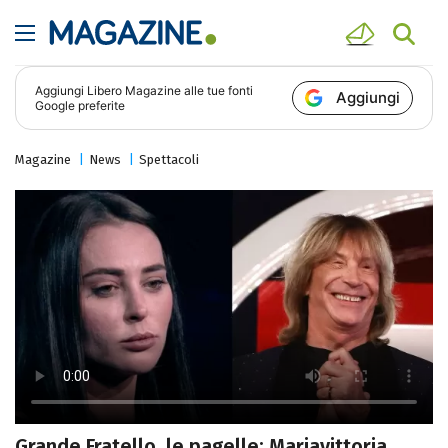
Aggiungi
Libero Magazine
alle tue fonti
Aggiungi
Google preferite
Magazine
News
Spettacoli
Grande Fratello, le pagelle: Mariavittoria