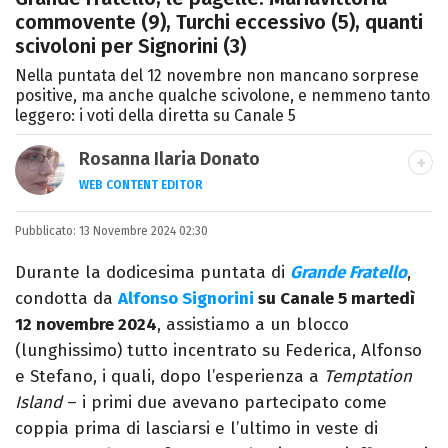
commovente (9), Turchi eccessivo (5), quanti
scivoloni per Signorini (3)
Nella puntata del 12 novembre non mancano sorprese
positive, ma anche qualche scivolone, e nemmeno tanto
leggero: i voti della diretta su Canale 5
Rosanna Ilaria Donato
WEB CONTENT EDITOR
Laureata in Linguaggi dei Media, mi dedico
Pubblicato:
13 Novembre 2024 02:30
al mondo dell’intrattenimento da 10 anni.
Ho lavorato come web content editor
Durante la dodicesima puntata di
Grande Fratello
,
freelance per diverse testate.
condotta da
Alfonso Signorini
su Canale 5 martedì
12 novembre 2024
, assistiamo a un blocco
(lunghissimo) tutto incentrato su Federica, Alfonso
e Stefano, i quali, dopo l’esperienza a
Temptation
Island
– i primi due avevano partecipato come
coppia prima di lasciarsi e l’ultimo in veste di