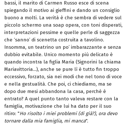
bassi, il marito di Carmen Russo esce di scena
spiegando il motivo ai gieffini e dando un consiglio
buono a molti. La verità è che sembra di vedere sul
piccolo schermo una soap opera, con toni disperati,
interpretazioni pessime e quelle perle di saggezza
che ‘sanno’ di scenetta costruita a tavolino.
Insomma, un teatrino un po’ imbarazzante e senza
dubbio evitabile. Unico momento più delicato è
quando incontra la figlia Maria (Signorini la chiama
Mariavittoria…), anche se pure lì è tutto fin troppo
eccessivo, forzato, sia nei modi che nel tono di voce
e nella gestualità. Che poi, ci chiediamo, ma se
dopo due mesi abbandona la casa, perché è
entrato? A quel punto tanto valeva restare con la
famiglia, motivazione che lui ha dato per il suo
ritiro: "
Ho risolto i miei problemi (di già?), ora devo
tornare dalla mia famiglia, mi manca
".