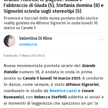
l'abbraccio di Giuda (5), Stefania domina (8) e
Signorini scivola sugli stereotipi (5)
Promossi e bocciati della nuova puntata dello storico
reality guidato da Alfonso Signorini in onda lunedì 10
marzo su Canale 5
Valentina Di Nino
GIORNALISTA
LINKEDIN
INSTAGRAM
FACEBOOK
SITO
Pubblicato:
Romana, laurea in Scienze Politiche,
11 Marzo 2025 09:24
giornalista per caso. Ho scritto per
Nuova movimentata puntata serale del
Grande
quotidiani, settimanali, siti e agenzie,
Fratello
numero 18, è andata in onda in prima
prevalentemente di cronaca e spettacoli.
serata su
Canale 5 lunedì 10 marzo 2025
. A condurre
le danze, come sempre, è stato
Alfonso Signorini
,
coadiuvato in studio da
Beatrice Luzzi
e
Cesare
Buonamici
, con
Rebecca Staffelli
addetta ai social e
ai momenti di leggerezza che spezzano un po’ la