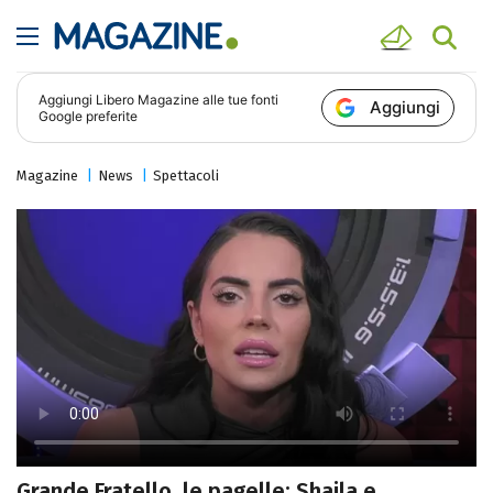
Aggiungi
Libero Magazine
alle tue fonti
Aggiungi
Google preferite
Magazine
News
Spettacoli
Grande Fratello, le pagelle: Shaila e