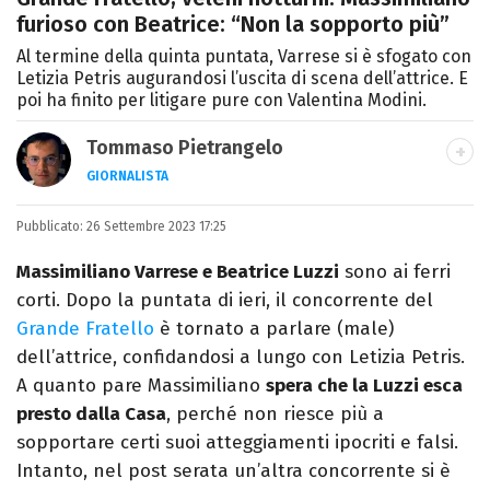
furioso con Beatrice: “Non la sopporto più”
Al termine della quinta puntata, Varrese si è sfogato con
Letizia Petris augurandosi l’uscita di scena dell’attrice. E
poi ha finito per litigare pure con Valentina Modini.
Tommaso Pietrangelo
GIORNALISTA
Autore, giornalista, cantautore. Laureato in
Pubblicato:
26 Settembre 2023 17:25
Letterature Straniere, è appassionato di
cinema, poesia e Shakespeare. Scrive
Massimiliano Varrese e Beatrice Luzzi
sono ai ferri
canzoni e ama i gatti.
corti. Dopo la puntata di ieri, il concorrente del
Grande Fratello
è tornato a parlare (male)
dell’attrice, confidandosi a lungo con Letizia Petris.
A quanto pare Massimiliano
spera che la Luzzi esca
presto dalla Casa
, perché non riesce più a
sopportare certi suoi atteggiamenti ipocriti e falsi.
Intanto, nel post serata un’altra concorrente si è