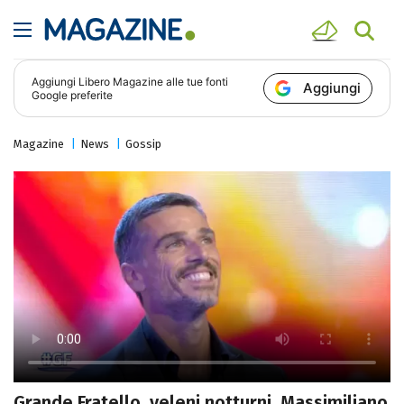
Aggiungi
Libero Magazine
alle tue fonti
Aggiungi
Google preferite
Magazine
News
Gossip
Grande Fratello, veleni notturni. Massimiliano