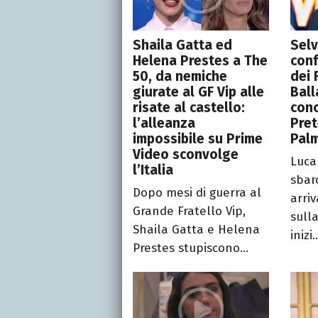
Shaila Gatta ed
Selv
Helena Prestes a The
conf
50, da nemiche
dei 
giurate al GF Vip alle
Ball
risate al castello:
conc
l’alleanza
Pret
impossibile su Prime
Pal
Video sconvolge
Luca
l’Italia
sbar
Dopo mesi di guerra al
arri
Grande Fratello Vip,
sull
Shaila Gatta e Helena
inizi..
Prestes stupiscono...