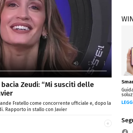
WI
Smar
bacia Zeudi: “Mi susciti delle
Guida
avier
soluz
LEGG
rande Fratello come concorrente ufficiale e, dopo la
i. Rapporto in stallo con Javier
Segu