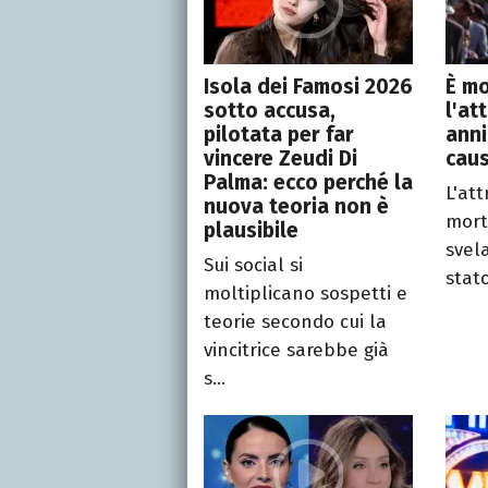
Isola dei Famosi 2026
È mo
sotto accusa,
l'at
pilotata per far
anni:
vincere Zeudi Di
caus
Palma: ecco perché la
L'att
nuova teoria non è
mort
plausibile
svel
Sui social si
stato 
moltiplicano sospetti e
teorie secondo cui la
vincitrice sarebbe già
s...