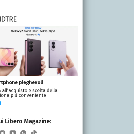
NDTRE
tphone pieghevoli
 all'acquisto e scelta della
ione più conveniente
I
i Libero Magazine: