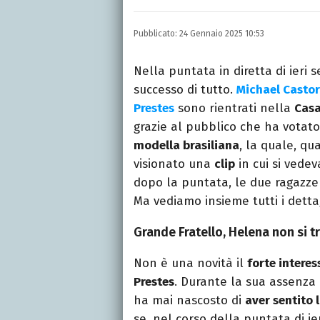
Laureata in Lettere, divor
e TV.
Pubblicato:
24 Gennaio 2025 10:53
Nella puntata in diretta di ieri s
successo di tutto.
Michael Castor
Prestes
sono rientrati nella
Casa
grazie al pubblico che ha votato 
modella brasiliana
, la quale, qu
visionato una
clip
in cui si vede
dopo la puntata, le due ragazz
Ma vediamo insieme tutti i dettag
Grande Fratello, Helena non si t
Non è una novità il
forte interes
Prestes
. Durante la sua assenza
ha mai nascosto di
aver sentito
se, nel corso della puntata di ie