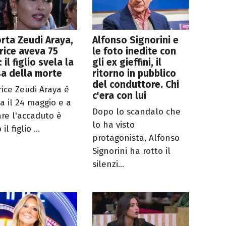
rta Zeudi Araya,
Alfonso Signorini e
trice aveva 75
le foto inedite con
 il figlio svela la
gli ex gieffini, il
a della morte
ritorno in pubblico
del conduttore. Chi
rice Zeudi Araya è
c'era con lui
a il 24 maggio e a
Dopo lo scandalo che
are l'accaduto è
lo ha visto
il figlio ...
protagonista, Alfonso
Signorini ha rotto il
silenzi...