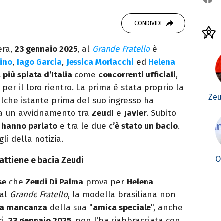
atrice di libri e serie. Scrivo di spettacoli, film
CONDIVIDI
era,
23 gennaio 2025
, al
Grande Fratello
è
ino
,
Iago Garcia
,
Jessica Morlacchi
ed
Helena
 più spiata d’Italia
come
concorrenti ufficiali
,
per il loro rientro. La prima è stata proprio la
Zeu
alche istante prima del suo ingresso ha
va un avvicinamento tra
Zeudi
e
Javier
. Subito
e
hanno parlato
e tra le due
c’è stato un bacio
.
li della notizia.
O
rattiene e bacia Zeudi
se
che
Zeudi Di Palma
prova per
Helena
 al
Grande Fratello
, la modella brasiliana non
 la mancanza
della sua "
amica speciale
", anche
ri,
23 gennaio 2025
, non l’ha riabbracciata con