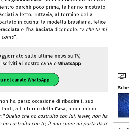
rientro perché poco prima, le hanno mostrato
cciati a letto. Tuttavia, al termine della
rlato in cucina: la modella brasiliana, felice
racciata
e l’ha
baciata
dicendole: "
È che tu mi
i conto
".
ggiornato sulle ultime news su TV,
Iscriviti al nostro canale
WhatsApp
ra nel canale WhatsApp
Sche
non ha perso occasione di ribadire il suo
 tanti, all’interno della
Casa
, non credono
r
: "
Quello che ho costruito con lui, Javier, non ha
 ho costruito con te, il mio cuore mi porta da te