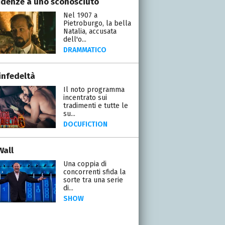
idenze a uno sconosciuto
Nel 1907 a
Pietroburgo, la bella
Natalia, accusata
dell'o...
DRAMMATICO
infedeltà
Il noto programma
incentrato sui
tradimenti e tutte le
su...
DOCUFICTION
Wall
Una coppia di
concorrenti sfida la
sorte tra una serie
di...
SHOW