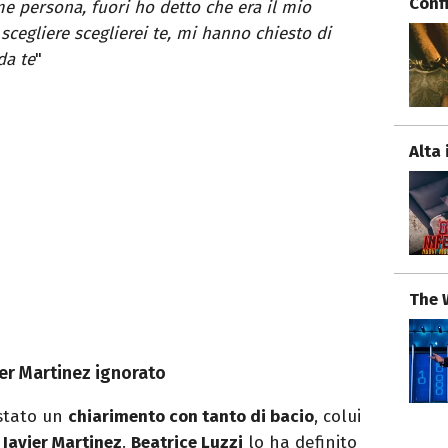
Conf
me persona, fuori ho detto che era il mio
scegliere sceglierei te, mi hanno chiesto di
da te
"
Alta 
The 
ier Martinez ignorato
stato un
chiarimento con tanto di bacio
, colui
o
Javier Martinez
.
Beatrice Luzzi
lo ha definito