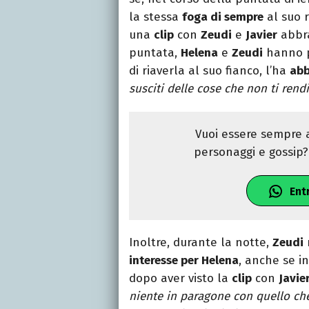
la stessa
foga di sempre
al suo 
una
clip
con
Zeudi
e
Javier
abbra
puntata,
Helena
e
Zeudi
hanno pa
di riaverla al suo fianco, l’ha
abb
susciti delle cose che non ti rend
Vuoi essere sempre a
personaggi e gossip? 
Ent
Inoltre, durante la notte,
Zeudi
interesse per Helena
, anche se in
dopo aver visto la
clip
con
Javie
niente in paragone con quello che