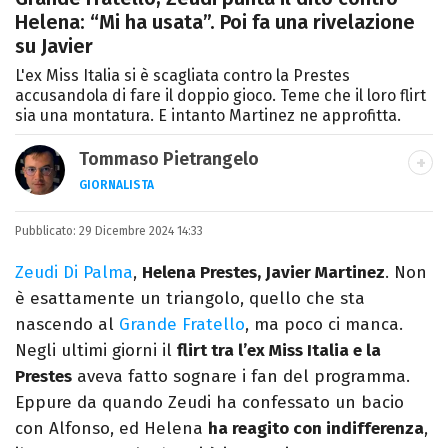
Helena: “Mi ha usata”. Poi fa una rivelazione
su Javier
L'ex Miss Italia si è scagliata contro la Prestes
accusandola di fare il doppio gioco. Teme che il loro flirt
sia una montatura. E intanto Martinez ne approfitta.
Tommaso Pietrangelo
GIORNALISTA
Autore, giornalista, cantautore. Laureato in
Pubblicato:
29 Dicembre 2024 14:33
Letterature Straniere, è appassionato di
cinema, poesia e Shakespeare. Scrive
Zeudi Di Palma
,
Helena Prestes, Javier Martinez
. Non
canzoni e ama i gatti.
è esattamente un triangolo, quello che sta
nascendo al
Grande Fratello
, ma poco ci manca.
Negli ultimi giorni il
flirt tra l’ex Miss Italia e la
Prestes
aveva fatto sognare i fan del programma.
Eppure da quando Zeudi ha confessato un bacio
con Alfonso, ed Helena
ha reagito con indifferenza
,