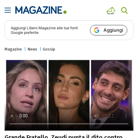
Aggiungi
Libero Magazine
alle tue fonti
Aggiungi
Google preferite
Magazine
News
Gossip
Grande Fratello, Zeudi punta il dito contro