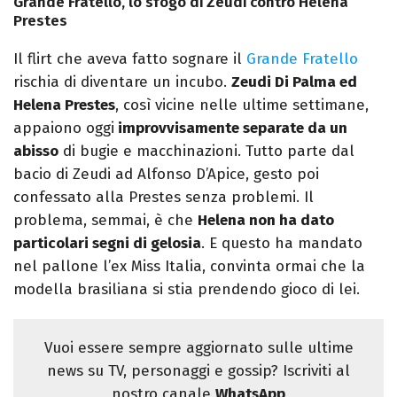
Grande Fratello, lo sfogo di Zeudi contro Helena
Prestes
Il flirt che aveva fatto sognare il
Grande Fratello
rischia di diventare un incubo.
Zeudi Di Palma ed
Helena Prestes
, così vicine nelle ultime settimane,
appaiono oggi
improvvisamente separate da un
abisso
di bugie e macchinazioni. Tutto parte dal
bacio di Zeudi ad Alfonso D’Apice, gesto poi
confessato alla Prestes senza problemi. Il
problema, semmai, è che
Helena non ha dato
particolari segni di gelosia
. E questo ha mandato
nel pallone l’ex Miss Italia, convinta ormai che la
modella brasiliana si stia prendendo gioco di lei.
Vuoi essere sempre aggiornato sulle ultime
news su TV, personaggi e gossip? Iscriviti al
nostro canale
WhatsApp