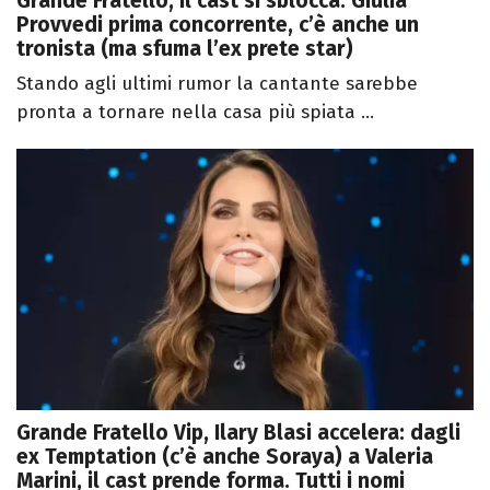
Grande Fratello, il cast si sblocca: Giulia
Provvedi prima concorrente, c’è anche un
tronista (ma sfuma l’ex prete star)
Stando agli ultimi rumor la cantante sarebbe
pronta a tornare nella casa più spiata ...
Grande Fratello Vip, Ilary Blasi accelera: dagli
ex Temptation (c’è anche Soraya) a Valeria
Marini, il cast prende forma. Tutti i nomi