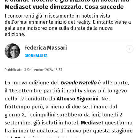
Mediaset vuole dimezzarlo. Cosa succede
I concorrenti già in isolamento in hotel in vista
dell'ormai imminente inizio del reality. E intanto viene a
galla una indiscrezione sulla durata della nuova
edizione.
Federica Massari
GIORNALISTA
LINKEDIN
INSTAGRAM
FACEBOOK
Pubblicato:
Giornalista nata nella città di Parthenope,
3 Settembre 2024 16:53
si definisce "madriletana". Da anni scrive
La nuova edizione del
Grande Fratello
è alle porte,
(per un numero imprecisato di testate) di
il 16 settembre partirà il reality show più longevo
spettacoli e musica, TV e calcio.
della tv condotto da
Alfonso Signorini
. Nel
frattempo però, a meno di due settimane dal
giorno X, i coinquilini sarebbero da ieri, lunedì 2
settembre, già isolati in hotel.
Mediaset
quest’anno
ha in mente qualcosa di nuovo per questa stagione