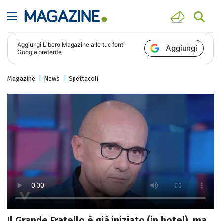
Aggiungi
Libero Magazine
alle tue fonti
Aggiungi
Google preferite
Magazine
News
Spettacoli
Il Grande Fratello è già iniziato (in hotel), ma