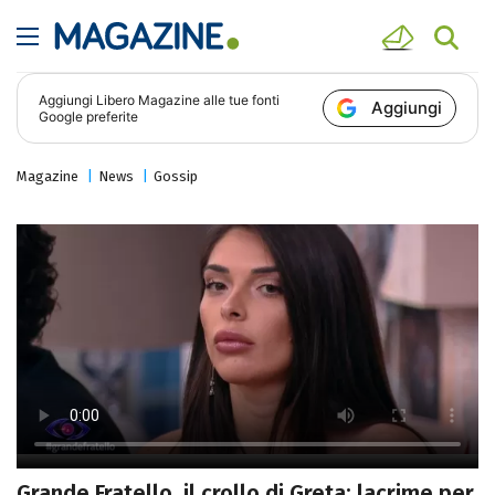
Aggiungi
Libero Magazine
alle tue fonti
Aggiungi
Google preferite
Magazine
News
Gossip
Grande Fratello, il crollo di Greta: lacrime per