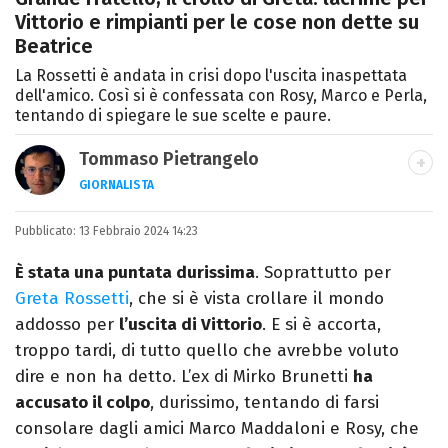
Vittorio e rimpianti per le cose non dette su
Beatrice
La Rossetti è andata in crisi dopo l'uscita inaspettata
dell'amico. Così si è confessata con Rosy, Marco e Perla,
tentando di spiegare le sue scelte e paure.
Tommaso Pietrangelo
GIORNALISTA
Autore, giornalista, cantautore. Laureato in
Pubblicato:
13 Febbraio 2024 14:23
Letterature Straniere, è appassionato di
cinema, poesia e Shakespeare. Scrive
È stata una puntata durissima
. Soprattutto per
canzoni e ama i gatti.
Greta Rossetti
, che si è vista crollare il mondo
addosso per
l’uscita di Vittorio
. E si è accorta,
troppo tardi, di tutto quello che avrebbe voluto
dire e non ha detto. L’ex di Mirko Brunetti
ha
accusato il colpo
, durissimo, tentando di farsi
consolare dagli amici Marco Maddaloni e Rosy, che